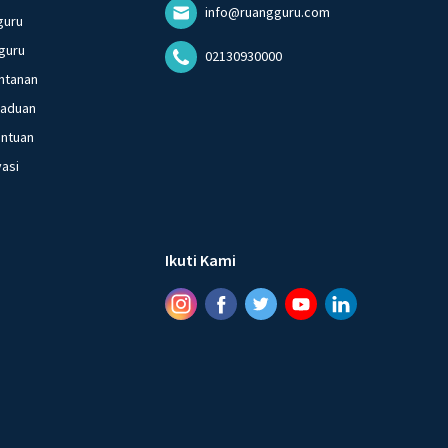
info@ruangguru.com
guru
guru
02130930000
ntanan
gaduan
entuan
vasi
Ikuti Kami