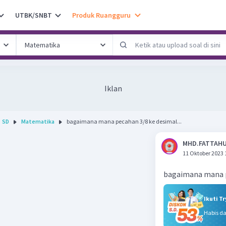
UTBK/SNBT
Produk Ruangguru
Iklan
SD
Matematika
bagaimana mana pecahan 3/8 ke desimal...
MHD.FATTAHU
11 Oktober 2023 
bagaimana mana p
Ikuti T
Habis d