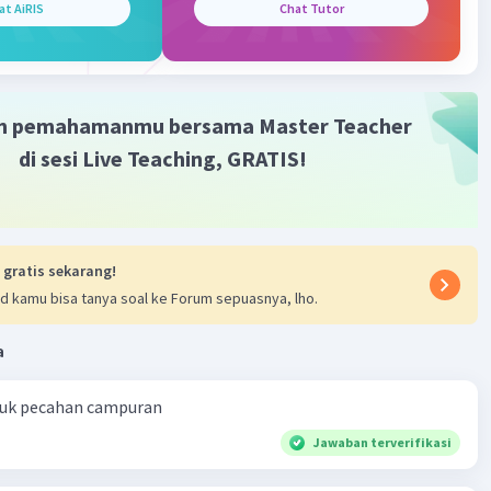
at AiRIS
Chat Tutor
m pemahamanmu bersama Master Teacher
·
0.0
(
0
)
Balas
ating
di sesi Live Teaching, GRATIS!
 gratis sekarang!
d kamu bisa tanya soal ke Forum sepuasnya, lho.
a
ntuk pecahan campuran
Jawaban terverifikasi