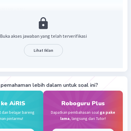
 125)/(8 x 125)
.000
5
Buka akses jawaban yang telah terverifikasi
·
0.0
(
0
)
Balas
ating
Lihat Iklan
Level 53
023 12:07
terverifikasi
pemahaman lebih dalam untuk soal ini?
Iklan
n ada di gambar
membantu ^^
 ke AiRIS
Roboguru Plus
t dan belajar bareng
Dapatkan pembahasan soal
ga pake
man pintarmu!
lama
, langsung dari Tutor!