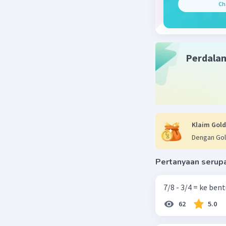
Ch
Perdala
Beri R
Klaim Gold
Dengan Gol
Pertanyaan serup
7/8 - 3/4 = ke be
62
5.0