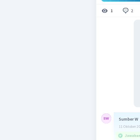
2
1
Sumber W
11 Oktober 2
Jawaban 