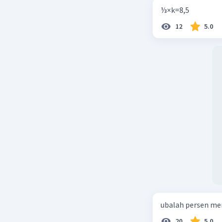
⅓×k=8,5
12
5.0
ubalah persen me
20
5.0