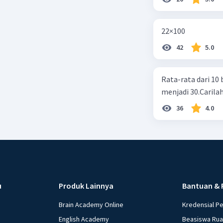
22×100
42
5.0
Rata-rata dari 10 
menjadi 30.Carilah
36
4.0
u
Produk Lainnya
Bantuan & 
Brain Academy Online
Kredensial P
English Academy
Beasiswa Ru