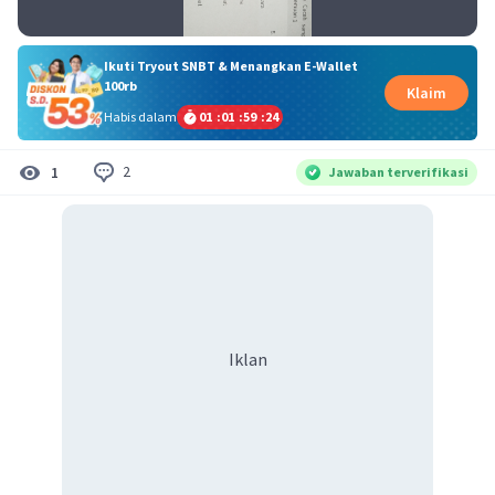
Ikuti Tryout SNBT & Menangkan E-Wallet
100rb
Klaim
Habis dalam
01
:
01
:
59
:
24
2
1
Jawaban terverifikasi
Iklan