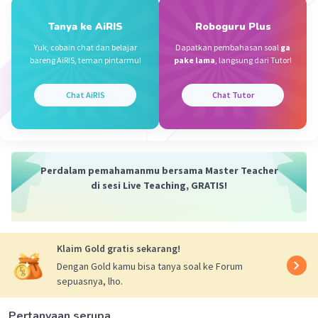
ii.d
iii.a
Tanya ke AiRIS
Roboguru Plus
iv.b
Yuk, cobain chat dan belajar
Dapatkan pembahasan soal
ga
bareng AiRIS, teman pintarmu!
pake lama
, langsung dari Tutor!
·
5.0
(
2
)
Balas
Beri Rating
Chat AiRIS
Chat Tutor
Perdalam pemahamanmu bersama Master Teacher
di sesi Live Teaching, GRATIS!
Klaim Gold gratis sekarang!
Dengan Gold kamu bisa tanya soal ke Forum
sepuasnya, lho.
Pertanyaan serupa