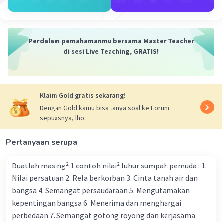
sumber terpercaya.
2. Kemampuan menyajikan dan memahami informasi
dengan verifikasi, validitas, dan kelengkapan sumber di
Perdalam pemahamanmu bersama Master Teacher
internet.
di sesi Live Teaching, GRATIS!
3. Kemampuan membaca dan memahami isi informasi
yang tidak berurutan dan berubah-ubah.
Klaim Gold gratis sekarang!
4. Kemampuan menghubungkan informasi dalam media
Dengan Gold kamu bisa tanya soal ke Forum
konvensional seperti koran dengan media berjaringan
sepuasnya, lho.
seperti internet.
5. Kemampuan menyaring atau memilah informasi yang
Pertanyaan serupa
diperoleh.
Buatlah masing² 1 contoh nilai² luhur sumpah pemuda : 1.
6. Kemampuan mengomunikasikan dan membagikan
Nilai persatuan 2. Rela berkorban 3. Cinta tanah air dan
informasi.
bangsa 4. Semangat persaudaraan 5. Mengutamakan
kepentingan bangsa 6. Menerima dan menghargai
Aspek literasi digital ini bisa dijadikan acuan dalam
memberikan literasi digital kepada masyarakat luas.
perbedaan 7. Semangat gotong royong dan kerjasama