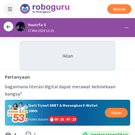
Masuk
Yourirfa S
17 Mei 2024 13:25
Iklan
Pertanyaan
bagaimana literasi digital dapat merawat kebinekaan
bangsa?
Ikuti Tryout SNBT & Menangkan E-Wallet
100rb
Klaim
Habis dalam
00
:
15
:
47
:
23
2
4
Jawaban terverifikasi