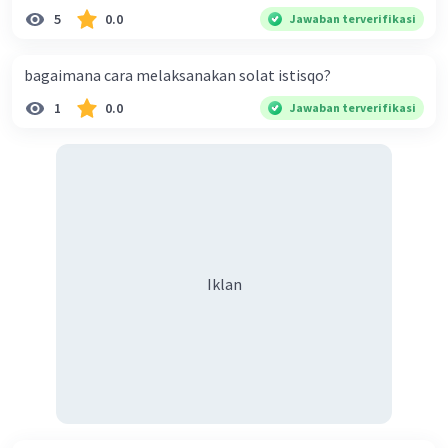
5
0.0
Jawaban terverifikasi
·
0.0
(
0
)
Balas
Beri Rating
bagaimana cara melaksanakan solat istisqo?
Putu N
Level 100
1
0.0
Jawaban terverifikasi
17 Mei 2024 23:51
Jawaban terverifikasi
Iklan
Literasi digital dapat merawat kebinekaan
bangsa dengan menyediakan akses
informasi yang luas dan beragam,
Iklan
memfasilitasi komunikasi lintas budaya,
dan memperkuat pemahaman bersama
tentang isu-isu sosial dan politik.
Literasi digital juga dapat membantu
masyarakat mengembangkan
keterampilan digital yang diperlukan
untuk berpartisipasi dalam masyarakat