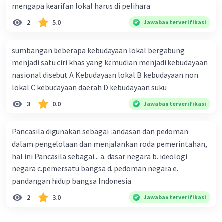
informasi global, seperti menggunakan
mengapa kearifan lokal harus di pelihara
teknologi komunikasi dan media sosial.
2
5.0
Jawaban terverifikasi
Selain itu, literasi digital dapat
mempromosikan inklusi dan kesetaraan
dengan memberikan akses yang sama
sumbangan beberapa kebudayaan lokal bergabung
kepada semua individu untuk mengkritik
menjadi satu ciri khas yang kemudian menjadi kebudayaan
dan memantau media secara kritis.
nasional disebut A Kebudayaan lokal B kebudayaan non
lokal C kebudayaan daerah D kebudayaan suku
Dengan demikian, literasi digital memiliki peran
3
0.0
Jawaban terverifikasi
penting dalam merawat kebinekaan bangsa
dengan cara meningkatkan pemahaman,
partisipasi, dan inklusi dalam masyarakat
Pancasila digunakan sebagai landasan dan pedoman
informasi global.
dalam pengelolaan dan menjalankan roda pemerintahan,
hal ini Pancasila sebagai... a. dasar negara b. ideologi
·
0.0
(
0
)
Balas
Beri Rating
negara c.pemersatu bangsa d. pedoman negara e.
pandangan hidup bangsa Indonesia
2
3.0
Jawaban terverifikasi