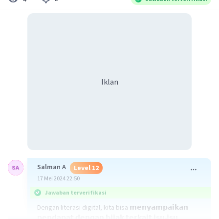
Iklan
Salman A
Level 12
17 Mei 2024 22:50
Jawaban terverifikasi
Dengan literasi digital, kita bisa 𝗺𝗲𝗻𝘆𝗮𝗺𝗽𝗮𝗶𝗸𝗮𝗻
𝗽𝗲𝗻𝗱𝗮𝗽𝗮𝘁 𝗱𝗲𝗻𝗴𝗮𝗻 𝗯𝗶𝗷𝗮𝗸 𝘁𝗲𝗿𝗸𝗮𝗶𝘁 𝗶𝘀𝘂-𝗶𝘀𝘂