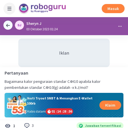
Masuk
Sheryn J
03 Oktober 2023 01:24
Iklan
Pertanyaan
Bagaimana kalor penguraian standar C4H10 apabila kalor
pembentukan standar C4H10(g) adalah -x kJ/mol?
Ikuti Tryout SNBT & Menangkan E-Wallet
100rb
Klaim
Habis dalam
01
:
14
:
28
:
36
3
1
Jawaban terverifikasi