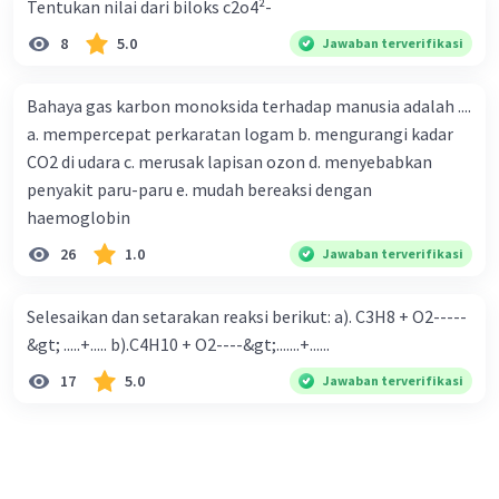
Tentukan nilai dari biloks c2o4²-
8
5.0
Jawaban terverifikasi
Bahaya gas karbon monoksida terhadap manusia adalah ....
a. mempercepat perkaratan logam b. mengurangi kadar
CO2 di udara c. merusak lapisan ozon d. menyebabkan
penyakit paru-paru e. mudah bereaksi dengan
haemoglobin
26
1.0
Jawaban terverifikasi
Selesaikan dan setarakan reaksi berikut: a). C3H8 + O2-----
&gt; .....+..... b).C4H10 + O2----&gt;.......+......
17
5.0
Jawaban terverifikasi