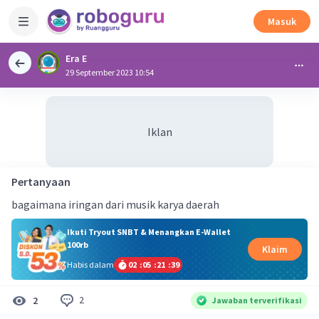
Masuk
Era E
29 September 2023 10:54
Iklan
Pertanyaan
bagaimana iringan dari musik karya daerah
Ikuti Tryout SNBT & Menangkan E-Wallet
100rb
Klaim
Habis dalam
02
:
05
:
21
:
38
2
2
Jawaban terverifikasi