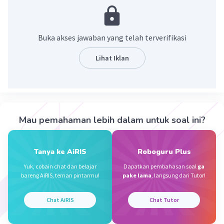
daerah.
·
0.0
(
0
)
Balas
Beri Rating
Buka akses jawaban yang telah terverifikasi
Lihat Iklan
J.Z J
Level 60
28 Oktober 2023 02:03
Gak tau kenapa
Iklan
Mau pemahaman lebih dalam untuk soal ini?
·
0.0
(
0
)
Balas
Beri Rating
Tanya ke AiRIS
Roboguru Plus
Yuk, cobain chat dan belajar
Dapatkan pembahasan soal
ga
bareng AiRIS, teman pintarmu!
pake lama
, langsung dari Tutor!
Chat AiRIS
Chat Tutor