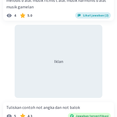
melodis b alat musik ritmis c alat musik harmonis d alat
musik gamelan
4
5.0
Lihat jawaban (2)
Iklan
Tuliskan contoh not angka dan not balok​
5
4.3
Jawaban terverifikasi