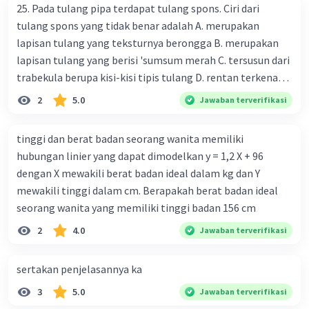
25. Pada tulang pipa terdapat tulang spons. Ciri dari
dalam respons imun, seperti produksi antibodi,
tulang spons yang tidak benar adalah A. merupakan
penghancuran patogen, dan aktivasi sel-sel
lapisan tulang yang teksturnya berongga B. merupakan
kekebalan lainnya.
lapisan tulang yang berisi 'sumsum merah C. tersusun dari
trabekula berupa kisi-kisi tipis tulang D. rentan terkena
·
5.0
(
1
)
Balas
Beri Rating
dampak osteoporosis setelah menopause E. mengandung
2
5.0
Jawaban terverifikasi
banyak kalsium fosfat dan kalsium karbonat
tinggi dan berat badan seorang wanita memiliki
hubungan linier yang dapat dimodelkan y = 1,2 X + 96
dengan X mewakili berat badan ideal dalam kg dan Y
mewakili tinggi dalam cm. Berapakah berat badan ideal
Iklan
seorang wanita yang memiliki tinggi badan 156 cm
2
4.0
Jawaban terverifikasi
sertakan penjelasannya ka
3
5.0
Jawaban terverifikasi