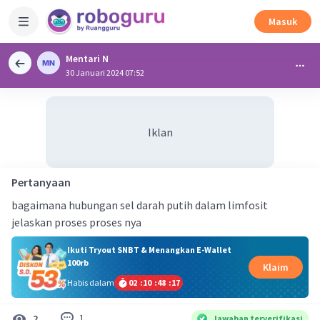
Masuk
Mentari N
30 Januari 2024 07:52
Iklan
Pertanyaan
bagaimana hubungan sel darah putih dalam limfosit
jelaskan proses proses nya
Ikuti Tryout SNBT & Menangkan E-Wallet
100rb
Klaim
Habis dalam
02
:
10
:
48
:
17
1
2
Jawaban terverifikasi