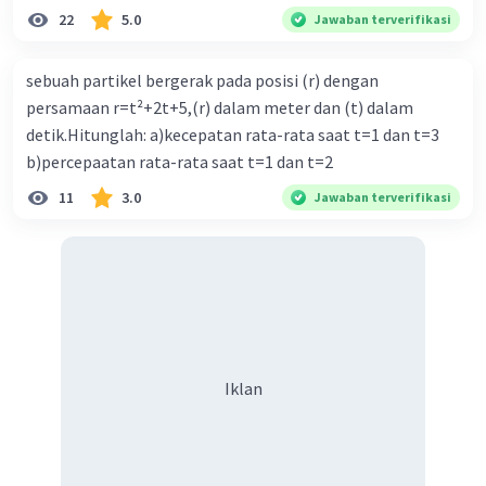
benda di udara dan di dalam air.
22
5.0
Jawaban terverifikasi
·
0.0
(
0
)
Balas
Beri Rating
sebuah partikel bergerak pada posisi (r) dengan
persamaan r=t²+2t+5,(r) dalam meter dan (t) dalam
detik.Hitunglah: a)kecepatan rata-rata saat t=1 dan t=3
b)percepaatan rata-rata saat t=1 dan t=2
11
3.0
Jawaban terverifikasi
Iklan
Iklan