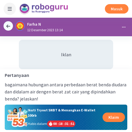
Masuk
Farha N
12 Desember 2023 13:14
Iklan
Pertanyaan
bagaimana hubungan antara perbedaan berat benda diudara
dan didalam air dengen berat zat cair yang dipindahkan
benda? jelaskan!
Ikuti Tryout SNBT & Menangkan E-Wallet
100rb
Klaim
Habis dalam
00
:
18
:
31
:
51