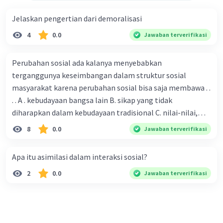
proyektor, dan internet semakin
Jelaskan pengertian dari demoralisasi
meningkat. Hal ini dapat meningkatkan
efektivitas pembelajaran dan memberikan
4
0.0
Jawaban terverifikasi
pengalaman belajar yang lebih menarik
bagi siswa.
Perubahan sosial ada kalanya menyebabkan
Peningkatan keragaman budaya
.
terganggunya keseimbangan dalam struktur sosial
Globalisasi telah meningkatkan
masyarakat karena perubahan sosial bisa saja membawa . .
keragaman budaya di lingkungan kelas
. . A . kebudayaan bangsa lain B. sikap yang tidak
saya. Siswa dari berbagai daerah dan budaya
diharapkan dalam kebudayaan tradisional C. nilai-nilai,
belajar bersama di kelas saya. Hal ini dapat
sikap, dan pola . perilaku yang berbeda D. tidak sesuai
8
0.0
Jawaban terverifikasi
meningkatkan pemahaman siswa tentang
dengan kebudayaan masyarakat setempat
perbedaan budaya dan toleransi terhadap
perbedaan.
Apa itu asimilasi dalam interaksi sosial?
Peningkatan persaingan
. Globalisasi
2
0.0
Jawaban terverifikasi
telah meningkatkan persaingan di
berbagai bidang, termasuk dunia kerja.
Siswa di lingkungan kelas saya harus
bersaing dengan siswa dari berbagai