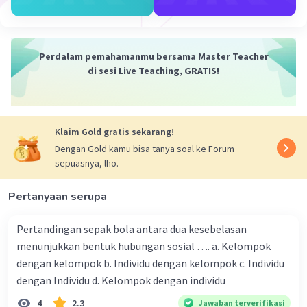
perbedaan.
Peningkatan kreativitas dan inovasi
.
Globalisasi mendorong siswa untuk
Perdalam pemahamanmu bersama Master Teacher
berpikir kreatif dan inovatif untuk bersaing
di sesi Live Teaching, GRATIS!
di dunia yang semakin global.
Dampak negatif:
Klaim Gold gratis sekarang!
Pencemaran lingkungan
. Globalisasi
Dengan Gold kamu bisa tanya soal ke Forum
menyebabkan meningkatnya produksi
sepuasnya, lho.
barang dan jasa, yang juga meningkatkan
konsumsi energi dan sumber daya alam.
Pertanyaan serupa
Hal ini dapat menyebabkan pencemaran
lingkungan, seperti polusi udara, air, dan
Pertandingan sepak bola antara dua kesebelasan
tanah.
menunjukkan bentuk hubungan sosial …. a. Kelompok
Pergeseran nilai-nilai
. Globalisasi dapat
dengan kelompok b. Individu dengan kelompok c. Individu
menyebabkan pergeseran nilai-nilai
dengan Individu d. Kelompok dengan individu
tradisional, seperti nilai-nilai gotong
4
2.3
Jawaban terverifikasi
royong dan kekeluargaan. Hal ini dapat