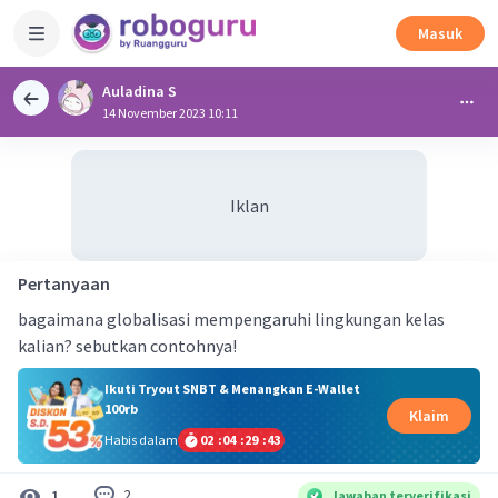
Masuk
Auladina S
14 November 2023 10:11
Iklan
Pertanyaan
bagaimana globalisasi mempengaruhi lingkungan kelas
kalian? sebutkan contohnya!
Ikuti Tryout SNBT & Menangkan E-Wallet
100rb
Klaim
Habis dalam
02
:
04
:
29
:
43
2
1
Jawaban terverifikasi