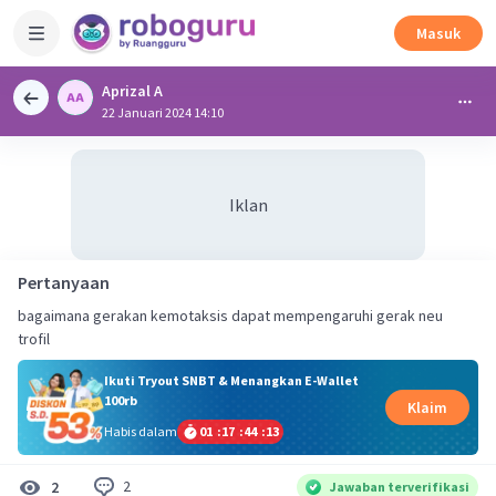
Masuk
Aprizal A
22 Januari 2024 14:10
Iklan
Pertanyaan
bagaimana gerakan kemotaksis dapat mempengaruhi gerak neu
trofil
Ikuti Tryout SNBT & Menangkan E-Wallet
100rb
Klaim
Habis dalam
01
:
17
:
44
:
13
2
2
Jawaban terverifikasi