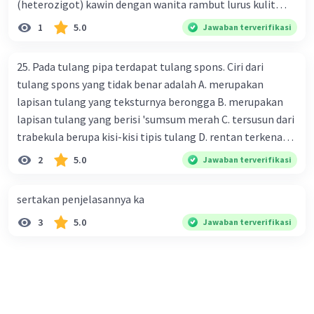
(heterozigot) kawin dengan wanita rambut lurus kulit
melakukan tugas fagositosis mereka.
terang tentukan : a. bagan perkawinannya b. rasio
1
5.0
Jawaban terverifikasi
genotipe dan rasio fenotipe nya c. jika perkawinan itu
·
0.0
(
0
)
Balas
Beri Rating
menghasilkan 12 anak. tentukan fenotipe keturunannya
25. Pada tulang pipa terdapat tulang spons. Ciri dari
dengan prosentase
tulang spons yang tidak benar adalah A. merupakan
lapisan tulang yang teksturnya berongga B. merupakan
lapisan tulang yang berisi 'sumsum merah C. tersusun dari
trabekula berupa kisi-kisi tipis tulang D. rentan terkena
dampak osteoporosis setelah menopause E. mengandung
2
5.0
Jawaban terverifikasi
banyak kalsium fosfat dan kalsium karbonat
sertakan penjelasannya ka
3
5.0
Jawaban terverifikasi