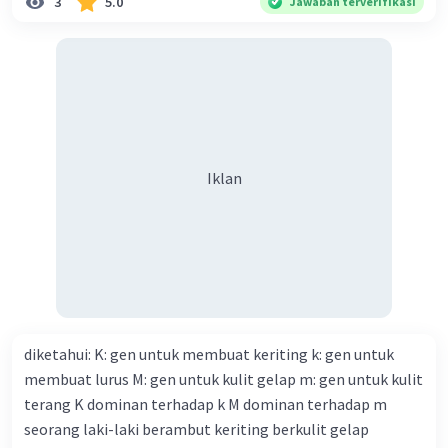
cepat menuju sumber kemokin.
3
5.0
Jawaban terverifikasi
Fagositosis: Setelah neutrofil mencapai daerah yang
terinfeksi atau terluka, mereka akan melakukan
fagositosis, yaitu menelan dan mencerna bakteri, virus,
atau materi patogen lainnya. Ini merupakan salah satu
langkah penting dalam respons kekebalan tubuh
terhadap infeksi.
Iklan
Meminimalkan Kerusakan Jaringan: Kemotaksis
memungkinkan neutrofil untuk bergerak secara terarah
menuju area yang membutuhkan perlindungan
kekebalan tubuh, sehingga meminimalkan kerusakan
jaringan akibat infeksi atau peradangan. Neutrofil yang
bergerak dengan tepat ke sumber infeksi membantu
tubuh melawan patogen dengan lebih efektif.
diketahui: K: gen untuk membuat keriting k: gen untuk
Dengan demikian, gerakan kemotaksis adalah
membuat lurus M: gen untuk kulit gelap m: gen untuk kulit
mekanisme penting yang memungkinkan neutrofil dan
sel-sel kekebalan tubuh lainnya untuk merespons
terang K dominan terhadap k M dominan terhadap m
secara efektif terhadap infeksi atau peradangan dalam
seorang laki-laki berambut keriting berkulit gelap
tubuh, dengan bergerak menuju sumber masalah dan