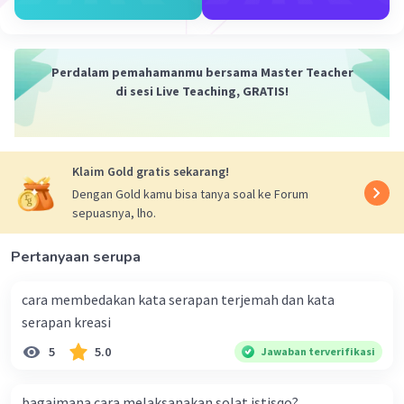
ro hidup didahului huruf mati selain ya yg
sebelumnya ada kasroh dibaca waqof
Perdalam pemahamanmu bersama Master Teacher
Semoga membantu.
di sesi Live Teaching, GRATIS!
·
5.0
(
1
)
Balas
Beri Rating
Dewi H
Level 77
Klaim Gold gratis sekarang!
30 Desember 2025 12:19
Dengan Gold kamu bisa tanya soal ke Forum
Okey makasih yaa
sepuasnya, lho.
Pertanyaan serupa
Tengku A
Level 75
cara membedakan kata serapan terjemah dan kata
19 Desember 2025 10:01
serapan kreasi
Betul banget
5
5.0
Jawaban terverifikasi
Iklan
·
0.0
(
0
)
Balas
Beri Rating
bagaimana cara melaksanakan solat istisqo?