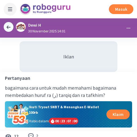
Masuk
Dewi H
30 November 2025 14:01
Iklan
Pertanyaan
bagaimana cara untuk mudah memahami bagaimana
membedakan huruf ra (ر) tarqiq dan ra tafkhim?
Ikuti Tryout SNBT & Menangkan E-Wallet
100rb
Klaim
Habis dalam
00
:
23
:
07
:
00
2
12