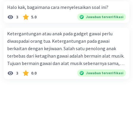
Halo kak, bagaimana cara menyelesaikan soal ini?
3
5.0
Jawaban terverifikasi
Ketergantungan atau anak pada gadget gawai perlu
diwaspadai orang tua. Ketergantungan pada gawai
berkaitan dengan kejiwaan. Salah satu penolong anak
terbebas dari ketagihan gawai adalah bermain alat musik.
Tujuan bermain gawai dan alat musik sebenarnya sama,
yaitu menstimulasi otak untuk 'senang'. Akan tetapi,
3
0.0
Jawaban terverifikasi
gawai mempunyai dampak buruk karena bisa membuat
keter-gantungan jika pemakaiannya berlebihan,
sedangkan bermain musik dianggap sebagai kegiatan
yang lebih positif. Kutipan teks diskusi tersebut termasuk
bagian ... a. argumen pro b. argumen kontra c. pendahuluan
d. simpulan