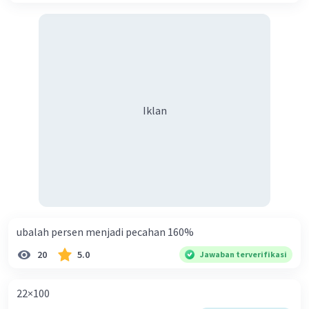
tidak berubah.
Sebagai contoh, untuk mengubah 2 1/3 menjadi pecahan
sederhana, kalikan 2 dengan 3, lalu jumlahkan dengan 1
dan diperoleh hasil 7/3
3
Ubah pecahan sederhana menjadi pecahan campuran
dengan membagi angka pembilang dengan penyebut.
Hasil utuh pembagian dituliskan sebagai bilangan bulat,
Iklan
dan sisa dari pembagian dituliskan sebagai angka
pembilang pecahan. Angka penyebut tidak mengalami
perubahan.
Sebagai contoh, untuk mengubah 7/3 menjadi pecahan
campuran, bagilah 7 dengan 3 untuk memperoleh hasil 2
dengan sisa 1. Dengan demikian pecahan campurannya
adalah 2 1/3. Pecahan sederhana hanya dapat diubah ke
pecahan campuran jika angka pembilang lebih besar
ubalah persen menjadi pecahan 160%
penyebut.
Menjumlahkan dan Mengurangi Pecahan
20
5.0
Jawaban terverifikasi
1
Cari angka penyebut yang sama untuk menjumlahkan
dan mengurangkan pecahan. Caranya, Kalikan angka-
22×100
angka penyebut, lalu kalikan setiap angka pembilang