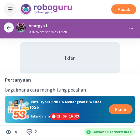
Masuk
Anargya L
09 November 2023 12:20
Iklan
Pertanyaan
bagaimana cara menghitung pecahan
Ikuti Tryout SNBT & Menangkan E-Wallet
100rb
Klaim
Habis dalam
01
:
09
:
16
:
03
2
4
Jawaban terverifikasi