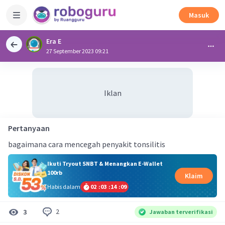
Masuk
Era E
27 September 2023 09:21
Iklan
Pertanyaan
bagaimana cara mencegah penyakit tonsilitis
Ikuti Tryout SNBT & Menangkan E-Wallet
100rb
Klaim
Habis dalam
02
:
03
:
14
:
08
2
3
Jawaban terverifikasi