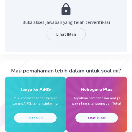
Rajin Mencuci Tangan
Hindari Berbagi Peralatan Pribadi
Gunakan Masker Jika Anda Berada di Dekat
Buka akses jawaban yang telah terverifikasi
Orang Sakit.
Jangan Sembarang Menyentuh Hidung dan
Lihat Iklan
Mulut.
Rutin Mengganti Sikat Gigi
Jaga Kebersihan Diri dan Barang-Barang
Mau pemahaman lebih dalam untuk soal ini?
·
0.0
(
0
)
Balas
Beri Rating
Tanya ke AiRIS
Roboguru Plus
Kevin L
Gold
Level 87
Yuk, cobain chat dan belajar
Dapatkan pembahasan soal
ga
27 September 2023 09:35
bareng AiRIS, teman pintarmu!
pake lama
, langsung dari Tutor!
Jawaban terverifikasi
Pencegahan Karena penyebab tonsilitis adalah virus dan
Chat AiRIS
Chat Tutor
bakteri yang menular, cara terbaik untuk mencegahnya
Iklan
adalah dengan menjaga kebersihan diri. Kita bisa