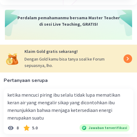
melakukannya melalui cara berikut ini:
- mencuci tangan sesering mungkin
- hindari berbagai alat makan dengan orang lain
Perdalam pemahamanmu bersama Master Teacher
di sesi Live Teaching, GRATIS!
·
0.0
(
0
)
Balas
Beri Rating
Klaim Gold gratis sekarang!
Dengan Gold kamu bisa tanya soal ke Forum
sepuasnya, lho.
Pertanyaan serupa
ketika mencuci piring ibu selalu tidak lupa mematikan
keran air yang mengalir sikap yang dicontohkan ibu
menunjukkan bahwa menjaga ketersediaan energi
merupakan suatu
8
5.0
Jawaban terverifikasi