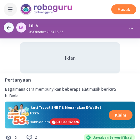
Masuk
Lili A
05 Oktober 2023 15:52
Iklan
Pertanyaan
Bagaimana cara membunyikan beberapa alat musik berikut?
b. Biola
Ikuti Tryout SNBT & Menangkan E-Wallet
100rb
Klaim
Habis dalam
01
:
09
:
32
:
26
2
2
Jawaban terverifikasi