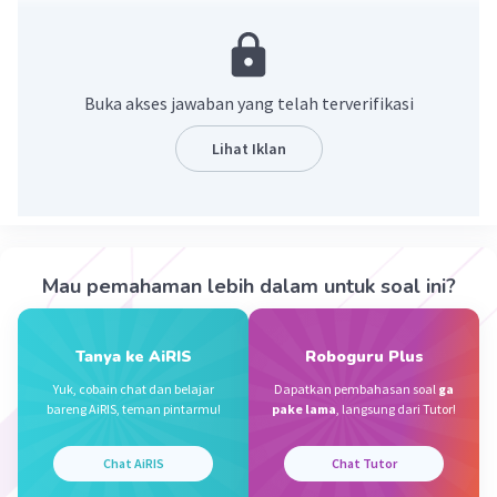
·
0.0
(
0
)
Balas
Beri Rating
Buka akses jawaban yang telah terverifikasi
Vincent M
Community
Level 73
06 Oktober 2023 05:01
Lihat Iklan
Jawaban terverifikasi
Biola adalah alat musik,jika digesek akan menghasilkan
suara/bunyi.
Iklan
·
0.0
(
0
)
Balas
Beri Rating
Mau pemahaman lebih dalam untuk soal ini?
Tanya ke AiRIS
Roboguru Plus
Yuk, cobain chat dan belajar
Dapatkan pembahasan soal
ga
bareng AiRIS, teman pintarmu!
pake lama
, langsung dari Tutor!
Chat AiRIS
Chat Tutor