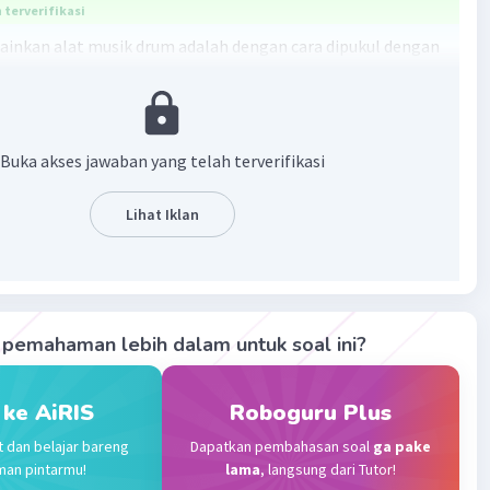
terverifikasi
inkan alat musik drum adalah dengan cara dipukul dengan
lnya.
·
0.0
(
0
)
Balas
ating
Buka akses jawaban yang telah terverifikasi
Community
Level 73
Lihat Iklan
023 05:01
terverifikasi
ah alat musik yang dipukul dapat menghasilkan
Iklan
yi.
pemahaman lebih dalam untuk soal ini?
·
0.0
(
0
)
Balas
ating
 ke AiRIS
Roboguru Plus
t dan belajar bareng
Dapatkan pembahasan soal
ga pake
man pintarmu!
lama
, langsung dari Tutor!