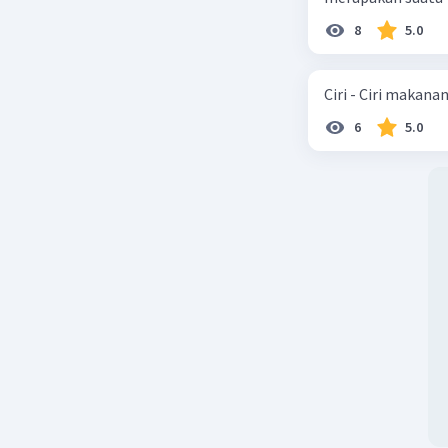
8
5.0
Ciri - Ciri makana
6
5.0