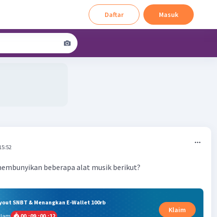
Daftar
Masuk
15:52
embunyikan beberapa alat musik berikut?
ryout SNBT & Menangkan E-Wallet 100rb
Klaim
alam
00
:
09
:
00
:
12