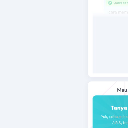
Jawaban 
cara mema
alat puku
Beri R
Vincent M
06 Oktober 2
Jawaban 
Drum adal
suara/bun
Mau 
Beri R
Tanya
Yuk, cobain cha
AiRIS, te