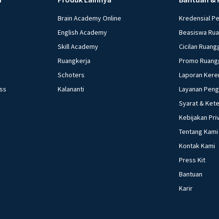
Brain Academy Online
Kredensial P
English Academy
Beasiswa Ru
Skill Academy
Cicilan Ruang
Ruangkerja
Promo Ruang
Schoters
Laporan Kere
ess
Kalananti
Layanan Pen
Syarat & Ket
Kebijakan Pri
Tentang Kami
Kontak Kami
Press Kit
Bantuan
Karir