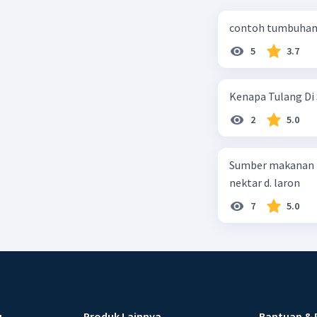
contoh tumbuhan 
5
3.7
Kenapa Tulang Di 
2
5.0
Sumber makanan kupu-kupu dewa
nektar d. laron
7
5.0
u
Produk Lainnya
Bantuan & 