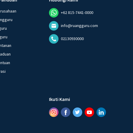
erusahaan
+62 815-7441-0000
angguru
info@ruangguru.com
guru
guru
02130930000
ntanan
gaduan
entuan
vasi
Ikuti Kami