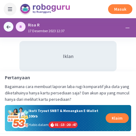
Masuk
Risa R
17 Desember 2023 12:37
Iklan
Pertanyaan
Bagaimana cara membuat laporan laba rugi komparatif jika data yang
diketahuinya hanya kartu persediaan saja? Dan akun apa yang muncul
hanya dari melihat kartu persediaan?
Ikuti Tryout SNBT & Menangkan E-Wallet
100rb
Klaim
Habis dalam
01
:
13
:
20
:
46