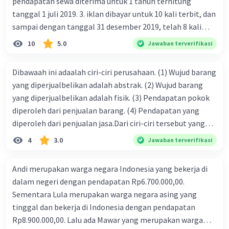
pendapatan sewa diterima untuk 1 tahun terhitung
laporan dengan data tersebut. Akun yang muncul hanya
tanggal 1 juli 2019. 3. iklan dibayar untuk 10 kali terbit, dan
dari melihat kartu persediaan adalah persediaan awal,
sampai dengan tanggal 31 desember 2019, telah 8 kali
persediaan akhir, dan harga pokok penjualan. Semoga
terbit. 4. gaji terutang untuk periode berjalan sebesar
penjelasan ini membantu Anda 🙂.
10
5.0
Jawaban terverifikasi
Rp800.000,00 dari data di atas, pencatatan jurnal pembalik
·
0.0
(
0
)
Balas
Beri Rating
yang benar adalah ....
Dibawaah ini adaalah ciri-ciri perusahaan. (1) Wujud barang
yang diperjualbelikan adalah abstrak. (2) Wujud barang
yang diperjualbelikan adalah fisik. (3) Pendapatan pokok
diperoleh dari penjualan barang. (4) Pendapatan yang
diperoleh dari penjualan jasa.Dari ciri-ciri tersebut yang
merupakan ciri dari perusahaan dagang ditunjukan pada
4
3.0
Jawaban terverifikasi
nomor…. a. 1 dan 3 b. 3 dan 4 c. 2 dan 3 d. 1 dan 2 e. 2 dan 4
Andi merupakan warga negara Indonesia yang bekerja di
dalam negeri dengan pendapatan Rp6.700.000,00.
Sementara Lula merupakan warga negara asing yang
tinggal dan bekerja di Indonesia dengan pendapatan
Rp8.900.000,00. Lalu ada Mawar yang merupakan warga