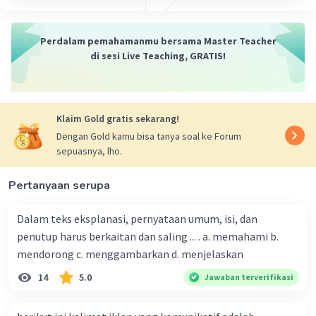
27 September 2023 07:06
Jawaban terverifikasi
Perdalam pemahamanmu bersama Master Teacher
Untuk melakukan gerakan gambar bebek, berikut adalah
di sesi Live Teaching, GRATIS!
langkah-langkahnya:
Iklan
1. Mulailah dengan menggambar lingkaran kecil sebagai
kepala bebek di bagian atas kertas atau permukaan
Klaim Gold gratis sekarang!
gambar.
Dengan Gold kamu bisa tanya soal ke Forum
2. Gambarlah dua lingkaran yang lebih besar di bawah
sepuasnya, lho.
kepala sebagai tubuh bebek.
3. Tambahkan dua lingkaran kecil di bagian atas tubuh
Pertanyaan serupa
sebagai mata bebek.
4. Di antara mata, gambarlah paruh bebek dengan
bentuk seperti huruf V terbalik.
Dalam teks eksplanasi, pernyataan umum, isi, dan
5. Tambahkan dua lingkaran kecil di bagian bawah tubuh
penutup harus berkaitan dan saling ... . a. memahami b.
sebagai kaki bebek.
mendorong c. menggambarkan d. menjelaskan
6. Di bagian belakang tubuh, gambarlah ekor bebek
dengan bentuk seperti huruf U terbalik.
14
5.0
Jawaban terverifikasi
7. Beri detail pada mata dengan menggambar lingkaran
kecil di dalamnya sebagai mata bebek.