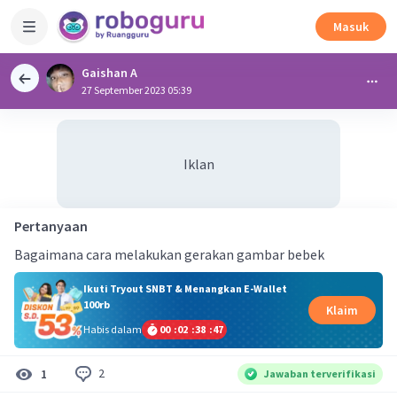
Masuk
Gaishan A
27 September 2023 05:39
Iklan
Pertanyaan
Bagaimana cara melakukan gerakan gambar bebek
Ikuti Tryout SNBT & Menangkan E-Wallet
100rb
Klaim
Habis dalam
00
:
02
:
38
:
47
2
1
Jawaban terverifikasi