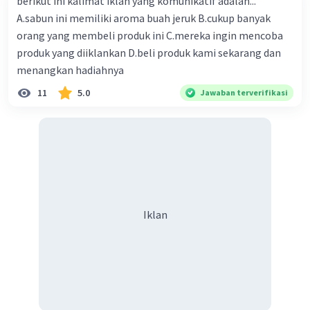
berikut ini kalimat iklan yang komunikatif adalah...
8. Tambahkan detail lainnya seperti bulu di kepala dan
A.sabun ini memiliki aroma buah jeruk B.cukup banyak
sayap bebek.
orang yang membeli produk ini C.mereka ingin mencoba
Setelah mengikuti langkah-langkah di atas, Anda dapat
produk yang diiklankan D.beli produk kami sekarang dan
menggambar bebek dengan gerakan yang mudah dan
menangkan hadiahnya
sederhana. Pastikan untuk menggambar dengan hati-
hati dan teliti agar hasilnya lebih baik. Selamat mencoba!
11
5.0
Jawaban terverifikasi
·
0.0
(
0
)
Balas
Beri Rating
Iklan