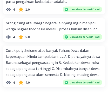
pasca pengakuan kedaulatan adalah...
mengembangkan ketahanan terhadap
perubahan cuaca ekstrem, seperti banjir,
4
1.0
Jawaban terverifikasi
kekeringan, dan badai.
10.Konservasi Air dan Tanah
:
orang asing atau warga negara lain yang ingin menjadi
Melestarikan sumber daya air bersih dan
warga negara Indonesia melalui proses hukum disebut?
menjaga kualitas tanah adalah penting untuk
4
5.0
Jawaban terverifikasi
pertanian dan ekosistem yang sehat.
Penting untuk diingat bahwa upaya untuk
Corak polytheisme atau banyak Tuhan/Dewa dalam
menjaga kelangsungan hidup di Bumi adalah
kepercayaan Hindu tampak dari ….. A. Dipercayainya dewa
tanggung jawab bersama semua makhluk
Baruna sebagai penguasa angin B. Kedudukan dewa Indra
hidup. Hal ini memerlukan kesadaran,
sebagai penguasa tertinggi C. Disembahnya banyak dewa
tindakan berkelanjutan, dan kolaborasi
sebagai penguasa alam semesta D. Masing-masing dewa
global untuk mencapai tujuan ini.
mewakili kekuatan alam.
4
4.0
Jawaban terverifikasi
·
3.0
(
1
)
Balas
Beri Rating
Vincent M
Community
Level 73