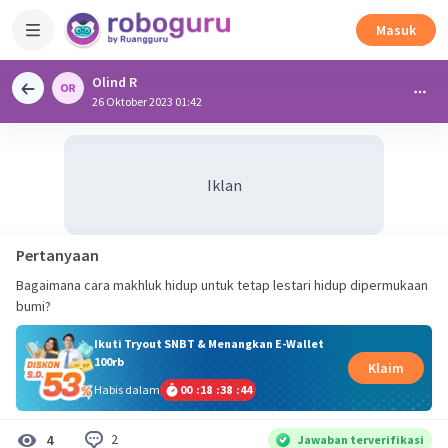
Masuk
Olind R
26 Oktober 2023 01:42
Iklan
Pertanyaan
Bagaimana cara makhluk hidup untuk tetap lestari hidup dipermukaan
bumi?
Ikuti Tryout SNBT & Menangkan E-Wallet
100rb
Klaim
Habis dalam
00
:
18
:
38
:
43
2
4
Jawaban terverifikasi