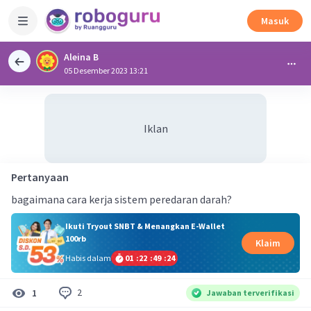
Masuk
Aleina B
05 Desember 2023 13:21
Iklan
Pertanyaan
bagaimana cara kerja sistem peredaran darah?
Ikuti Tryout SNBT & Menangkan E-Wallet
100rb
Klaim
Habis dalam
01
:
22
:
49
:
24
2
1
Jawaban terverifikasi