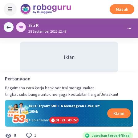
Masuk
Siti R
28 September 2023 12:47
Iklan
Pertanyaan
Bagaimana cara kerja bank sentral menggunakan
tingkat suku bunga untuk menjaga kestabilan harga?Jelaskan!
Ikuti Tryout SNBT & Menangkan E-Wallet
100rb
Klaim
Habis dalam
01
:
21
:
43
:
56
1
5
Jawaban terverifikasi