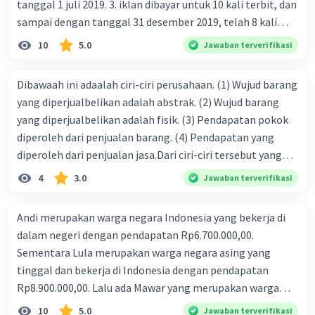
tanggal 1 juli 2019. 3. iklan dibayar untuk 10 kali terbit, dan
sampai dengan tanggal 31 desember 2019, telah 8 kali
terbit. 4. gaji terutang untuk periode berjalan sebesar
10
5.0
Jawaban terverifikasi
Rp800.000,00 dari data di atas, pencatatan jurnal pembalik
yang benar adalah ....
Dibawaah ini adaalah ciri-ciri perusahaan. (1) Wujud barang
yang diperjualbelikan adalah abstrak. (2) Wujud barang
yang diperjualbelikan adalah fisik. (3) Pendapatan pokok
diperoleh dari penjualan barang. (4) Pendapatan yang
diperoleh dari penjualan jasa.Dari ciri-ciri tersebut yang
merupakan ciri dari perusahaan dagang ditunjukan pada
4
3.0
Jawaban terverifikasi
nomor…. a. 1 dan 3 b. 3 dan 4 c. 2 dan 3 d. 1 dan 2 e. 2 dan 4
Andi merupakan warga negara Indonesia yang bekerja di
dalam negeri dengan pendapatan Rp6.700.000,00.
Sementara Lula merupakan warga negara asing yang
tinggal dan bekerja di Indonesia dengan pendapatan
Rp8.900.000,00. Lalu ada Mawar yang merupakan warga
negara Indonesia yang tinggal dan bekerja di luar negeri
10
5.0
Jawaban terverifikasi