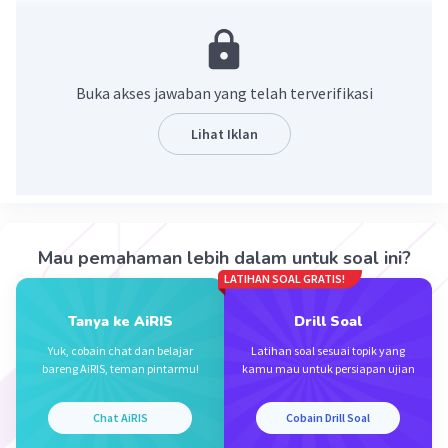
membatasi pertumbuhan kredit
·
0.0
(
0
)
Balas
Beri Rating
Buka akses jawaban yang telah terverifikasi
Lihat Iklan
Iklan
Mau pemahaman lebih dalam untuk soal ini?
LATIHAN SOAL GRATIS!
Tanya ke AiRIS
Drill Soal
Yuk, cobain chat dan belajar
Latihan soal sesuai topik yang
bareng AiRIS, teman pintarmu!
kamu mau untuk persiapan ujian
Chat AiRIS
Cobain Drill Soal