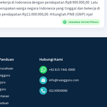
n Rp8.900.000,00. Lalu
ndonesia yang tinggal dan bekerja di
n pendapatan Rp11.000.000,00. Hitunglah PNB (GNP) nya!
Jawaban terverifikasi
Panduan
Hubungi Kami
erusahaan
+62 815-7441-0000
angguru
info@ruangguru.com
guru
guru
02130930000
ntanan
gaduan