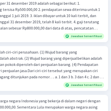
er 31 desember 2019 adalah sebagai berikut: 1.
·
4.7
(
6
)
Balas
ating
00,00 2. pendapatan sewa diterima untuk 1
 iklan dibayar untuk 10 kali terbit, dan
gal 31 desember 2019, telah 8 kali terbit. 4. gaji terutang
alan sebesar Rp800.000,00 dari data di atas, pencatatan
ng benar adalah ....
Jawaban terverifikasi
Iklan
ah ciri-ciri perusahaan. (1) Wujud barang yang
dalah abstrak. (2) Wujud barang yang diperjualbelikan adalah
atan pokok diperoleh dari penjualan barang. (4) Pendapatan
i penjualan jasa.Dari ciri-ciri tersebut yang merupakan ciri
gang ditunjukan pada nomor…. a. 1 dan 3 b. 3 dan 4 c. 2 dan 3
4
Jawaban terverifikasi
rga negara Indonesia yang bekerja di dalam negeri dengan