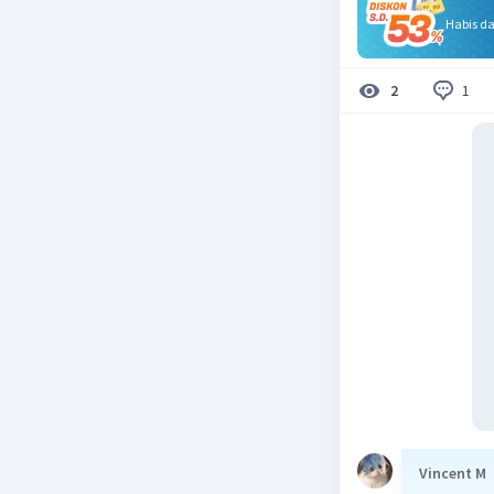
Habis d
1
2
Vincent M