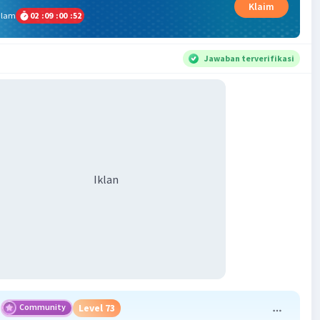
Klaim
alam
02
:
09
:
00
:
51
Jawaban terverifikasi
Iklan
Community
Level 73