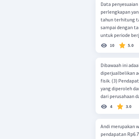
Data penyesuaian p
Beri R
perlengkapan yang tersisa Rp500.0
tahun terhitung tanggal 1 juli 2019. 3.
sampai dengan tang
untuk periode berj
jurnal pembalik ya
10
5.0
Dibawaah ini adaal
diperjualbelikan a
fisik. (3) Pendap
yang diperoleh dar
dari perusahaan da
d. 1 dan 2 e. 2 dan 
4
3.0
Andi merupakan wa
pendapatan Rp6.700.000,00. Sementara Lula merupakan warga negara asing