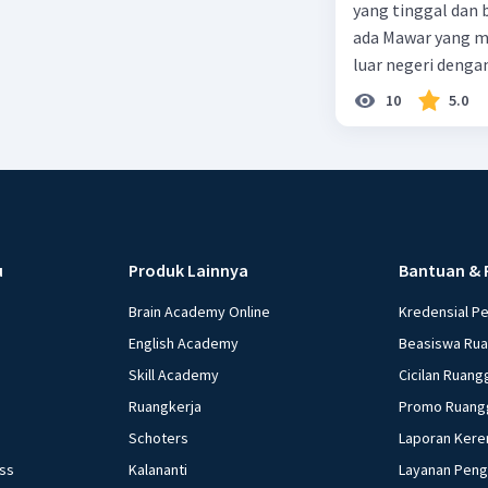
yang tinggal dan bekerja di Indonesia dengan pendapata
ada Mawar yang merupakan warga negara I
luar negeri denga
10
5.0
u
Produk Lainnya
Bantuan & 
Brain Academy Online
Kredensial P
English Academy
Beasiswa Ru
Skill Academy
Cicilan Ruang
Ruangkerja
Promo Ruang
Schoters
Laporan Kere
ess
Kalananti
Layanan Pen