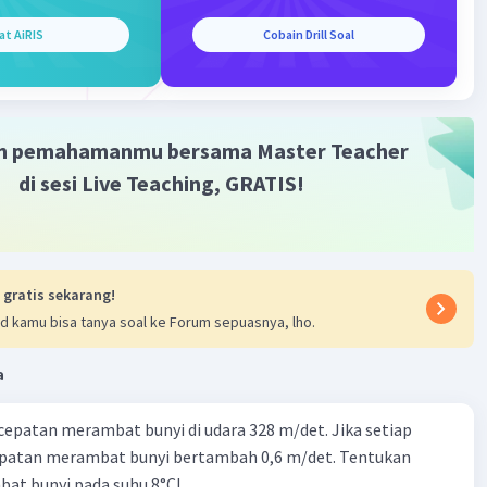
 semakin banyak udara di atas kita, semakin besar
at AiRIS
Cobain Drill Soal
a. Tekanan ini bervariasi dengan ketinggian (lebih rendah
 tinggi, misalnya) dan juga dapat berubah dengan kondisi
ngukur tekanan udara, kita dapat membuat prediksi
m pemahamanmu bersama Master Teacher
uaca, karena perubahan tekanan sering kali menandakan
 cuaca. Misalnya, penurunan tekanan bisa menandakan
di sesi Live Teaching, GRATIS!
dai sedang mendekat.
·
5.0
(
1
)
Balas
ating
 gratis sekarang!
d kamu bisa tanya soal ke Forum sepuasnya, lho.
a
cepatan merambat bunyi di udara 328 m/det. Jika setiap
Iklan
epatan merambat bunyi bertambah 0,6 m/det. Tentukan
at bunyi pada suhu 8°C!