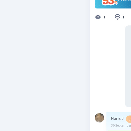
1
1
Haris J
L
30 September