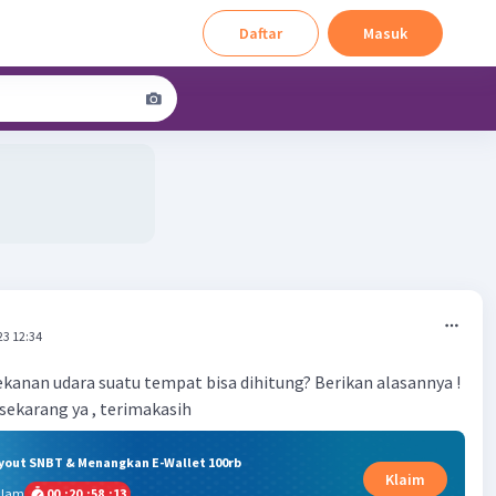
Daftar
Masuk
23 12:34
kanan udara suatu tempat bisa dihitung? Berikan alasannya !
sekarang ya , terimakasih
ryout SNBT & Menangkan E-Wallet 100rb
Klaim
alam
00
:
20
:
58
:
13