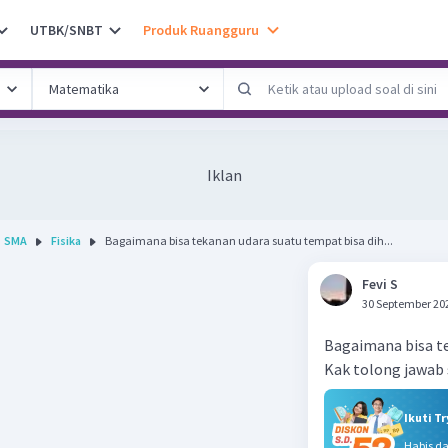
UTBK/SNBT
Produk Ruangguru
Iklan
SMA
Fisika
Bagaimana bisa tekanan udara suatu tempat bisa dih...
Fevi S
30 September 20
Bagaimana bisa te
Kak tolong jawab 
Ikuti T
Habis d