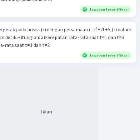
Jawaban terverifikasi
ergerak pada posisi (r) dengan persamaan r=t²+2t+5,(r) dalam
am detik.Hitunglah: a)kecepatan rata-rata saat t=1 dan t=3
a-rata saat t=1 dan t=2
Jawaban terverifikasi
Iklan