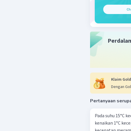
tekanan -
Ch
tekananny
di gunung
cuaca.
Dengan me
Perdala
tentang c
perubahan
bahwa ba
Beri R
Klaim Gold
Dengan Gol
Pertanyaan serup
Pada suhu 15°C ke
kenaikan 1°C kec
kecepatan meramb