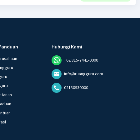
Panduan
Hubungi Kami
erusahaan
+62 815-7441-0000
angguru
info@ruangguru.com
guru
guru
02130930000
ntanan
gaduan
entuan
vasi