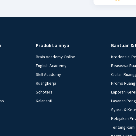
u
Produk Lainnya
Bantuan & 
Brain Academy Online
Kredensial P
English Academy
Beasiswa Ru
Skill Academy
Cicilan Ruang
Ruangkerja
Promo Ruang
Schoters
Laporan Kere
ess
Kalananti
Layanan Pen
Syarat & Ket
Kebijakan Pri
Tentang Kami
Kontak Kami