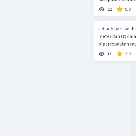
22
5.0
sebuah partikel b
meter dan (t) dal
b)percepaatan rat
11
3.0