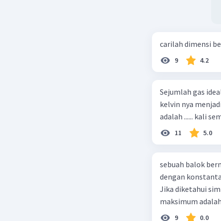
carilah dimensi b
9
4.2
Sejumlah gas idea
kelvin nya menjad
11
5.0
sebuah balok ber
dengan konstanta 
Jika diketahui s
maksimum adalah
9
0.0