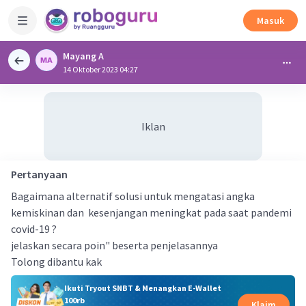
Masuk
Mayang A
14 Oktober 2023 04:27
Iklan
Pertanyaan
Bagaimana alternatif solusi untuk mengatasi angka
kemiskinan dan kesenjangan meningkat pada saat pandemi
covid-19 ?
jelaskan secara poin" beserta penjelasannya
Tolong dibantu kak
Ikuti Tryout SNBT & Menangkan E-Wallet
100rb
Klaim