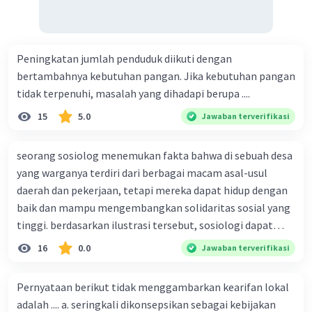
memperluas program bantuan sosial,
seperti program tunai, bantuan pangan,
dan bantuan kesehatan kepada
Peningkatan jumlah penduduk diikuti dengan
masyarakat yang terdampak secara
bertambahnya kebutuhan pangan. Jika kebutuhan pangan
ekonomi oleh pandemi. Ini akan
tidak terpenuhi, masalah yang dihadapi berupa ....
membantu memenuhi kebutuhan dasar
mereka selama krisis.
15
5.0
Jawaban terverifikasi
2. Peningkatan Akses Pendidikan Online
:
seorang sosiolog menemukan fakta bahwa di sebuah desa
yang warganya terdiri dari berbagai macam asal-usul
Penjelasan
: Dengan banyaknya sekolah
daerah dan pekerjaan, tetapi mereka dapat hidup dengan
yang ditutup, penting untuk memastikan
baik dan mampu mengembangkan solidaritas sosial yang
akses pendidikan online bagi semua.
tinggi. berdasarkan ilustrasi tersebut, sosiologi dapat
Pemerintah dapat memberikan akses
internet dan perangkat kepada siswa yang
berfungsi sebagai ilmu yang ....
16
0.0
Jawaban terverifikasi
membutuhkannya. Ini akan membantu
menjaga kualitas pendidikan.
Pernyataan berikut tidak menggambarkan kearifan lokal
adalah .... a. seringkali dikonsepsikan sebagai kebijakan
3. Bantuan Khusus untuk Sektor Terdampak
: