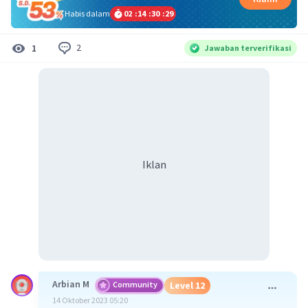
Habis dalam
02
:
14
:
30
:
29
2
1
Jawaban terverifikasi
Iklan
Arbian M
Community
Level 12
14 Oktober 2023 05:20