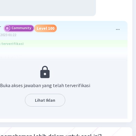
T
Community
Level 100
2023 01:22
terverifikasi
A. 12,5 L/s
asan
Buka akses jawaban yang telah terverifikasi
/t
Lihat Iklan
foto terlampir untuk penurunan rumus P, daya tsb
 efisiensi generator menerima energi air sebesar 80%,
ρgh. Q