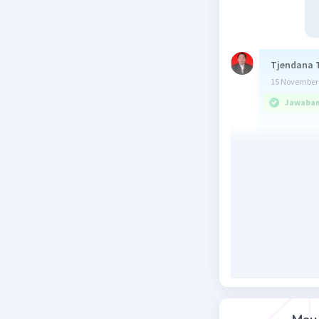
Tjendana 
15 November 
Jawaban 
Jawaban
Pembah
P = W/t
= mgh/t
= ρ/V. gh
= ρgh. Q
Lihat pd 
Diketahui
sehingga
P = 80%. 