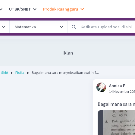
UTBK/SNBT
Produk Ruangguru
Iklan
SMA
Fisika
Bagai mana sara menyelesaikan soal ini?...
Annisa F
14 November 202
Bagai mana sara m