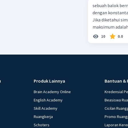
sebuah balok ber
dengan konstanta 
Jika diketahui s
maksimum adalah
10
0.0
u
Produk Lainnya
Bantuan & 
Brain Academy Online
Kredensial P
English Academy
Beasiswa Ru
Skill Academy
Cicilan Ruang
Ruangkerja
Promo Ruang
Schoters
Laporan Kere