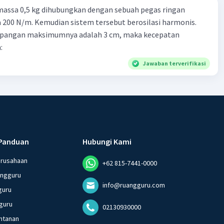
massa 0,5 kg dihubungkan dengan sebuah pegas ringan
200 N/m. Kemudian sistem tersebut berosilasi harmonis.
impangan maksimumnya adalah 3 cm, maka kecepatan
:
Jawaban terverifikasi
Panduan
Hubungi Kami
erusahaan
+62 815-7441-0000
angguru
info@ruangguru.com
guru
guru
02130930000
ntanan