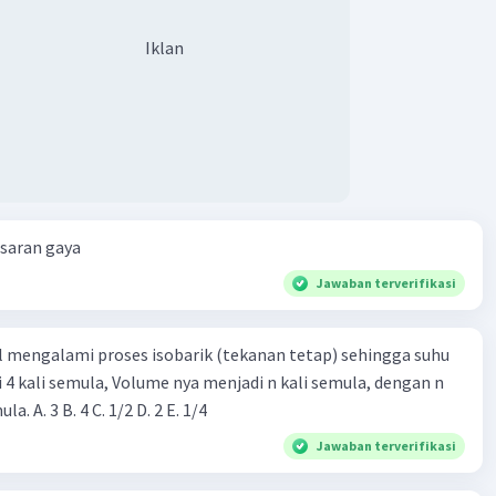
Iklan
esaran gaya
Jawaban terverifikasi
l mengalami proses isobarik (tekanan tetap) sehingga suhu
i 4 kali semula, Volume nya menjadi n kali semula, dengan n
adalah ...... kali semula. A. 3 B. 4 C. 1/2 D. 2 E. 1/4
Jawaban terverifikasi