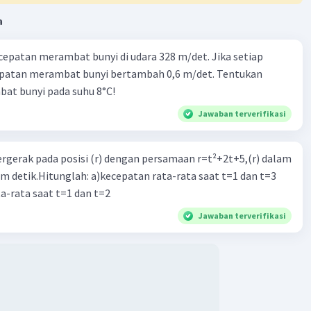
a
Iklan
cepatan merambat bunyi di udara 328 m/det. Jika setiap
epatan merambat bunyi bertambah 0,6 m/det. Tentukan
at bunyi pada suhu 8°C!
Jawaban terverifikasi
ergerak pada posisi (r) dengan persamaan r=t²+2t+5,(r) dalam
am detik.Hitunglah: a)kecepatan rata-rata saat t=1 dan t=3
a-rata saat t=1 dan t=2
Jawaban terverifikasi