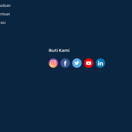
gaduan
entuan
vasi
Ikuti Kami