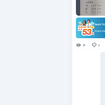
Ikuti T
Habis d
1
3