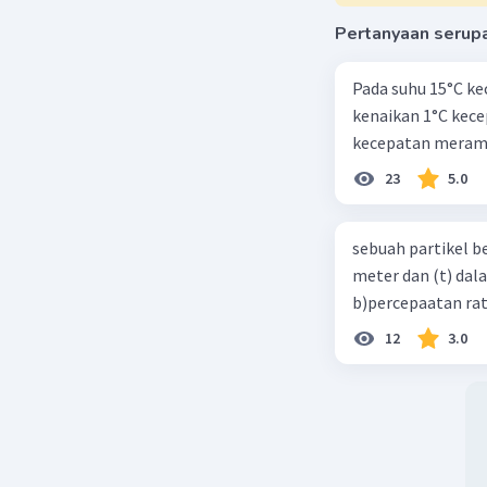
Pertanyaan serup
Pada suhu 15°C ke
kenaikan 1°C kec
kecepatan meramb
23
5.0
sebuah partikel b
meter dan (t) dal
b)percepaatan rat
12
3.0