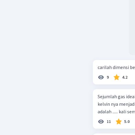
carilah dimensi b
9
4.2
Sejumlah gas idea
kelvin nya menjad
11
5.0