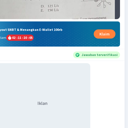
ryout SNBT & Menangkan E-Wallet 100rb
Klaim
alam
02
:
11
:
10
:
05
Jawaban terverifikasi
Iklan