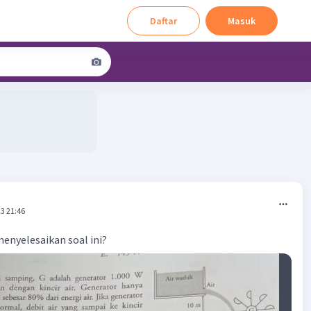
Daftar
Masuk
3 21:46
enyelesaikan soal ini?