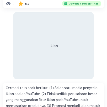
7
5.0
Jawaban terverifikasi
sekali jiwa sosial untuk diterapkan di lingkungan keluarga,
sanak saudara, bahkan juga di masyarakat luas. Karena
dengan jiwa sosial, maka terjalinlah di antara kita saling
tolong-menolong, dan kasih sayang. Sehngga orang-
orang yang butuh akan pertolongan kita, akan
mendapatkan haq-Nya. Perhatikan kalimat berikut! Puji
syukur kita sanjungkan kehadirat Allah swt, karena dengan
Iklan
limpahan karuniaNya kita bisa berkumpul di sini. Kalimat
tersebut termasuk …. A. salam pembuka B. ucapan terima
kasih C. pengenalan topik D. tema E. judul
Cermati teks acak berikut. (1) Salah satu media penyedia
iklan adalah YouTube. (2) Tidak sedikit perusahaan besar
yang menggunakan fitur iklan pada YouTube untuk
memasarkan produknya. (3) Promosi menjadi jalan masuk