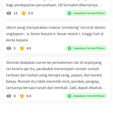
bagi pendapatan perusahaan. (4) Semakin dikenalnya
suatu produk oleh konsumen, semakin besar pula peluang
13
5.0
Jawaban terverifikasi
penjualan produk. (5) Hal ini disebabkan iklan atau
promosi merupakan cara untuk mengenalkan produk
Idiom yang menyatakan makna 'sombong' tersirat dalam
perusahaan kepada konsumen. Urutan yang tepat agar
ungkapan.... a. besar kepala b. besar mulut c. tinggi hati d.
menjadi teks eksposisi yang padu adalah .... A. (1)-(2)-(3)-
keras kepala
(4)-(5) B. (2)-(1)-(3)-(4)-(5) C. (3)-(1)-(2)-(5)-(4) D. (3)-(5)-
5
4.5
Jawaban terverifikasi
(4)-(1)-(2) E. (5)-(1)-(3)-(4)-(2)
Setelah diadakan survei ke pemukiman liar di sepanjang
rel kereta api itu, penduduk menempati rumah-rumah
terbuat dari bahan yang berupa seng, papan, dan kardus
bekas. Rumah itu tidak memiliki mck, pendek, pengap,
lantainya berupa tanah dan lembab. Jadi, dapat dikatakan
bahwa tempat tinggal mereka tidak layak huni dan tidak
8
0.0
Jawaban terverifikasi
sehat. Penalaran yang digunakan dalam paragraf tersebut
adalah . . . .