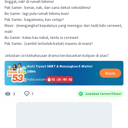
tinggal, nak! di rumah bibimu!
Pak Samin : benar, nak, dari sana dekat sekolahmu!
Bu Samin : lagi pula rumah bibimu luas!
Pak Samin : bagaimana, kau setuju?
Masir : (mengangkat kepalanya yang menegur dari tadi) bibi cerewet,
mak!
Bu Samin : kalau kau nakal, tentu ia cerewet.
Pak Samin : (sambil terbatuk-batuk) maumu di mana?
Jelaskan ciri kebahasaan drama berdasarkan kutipan di atas?
Ikuti Tryout SNBT & Menangkan E-Wallet
100rb
Klaim
Habis dalam
01
:
16
:
40
:
42
1
1
Jawaban terverifikasi