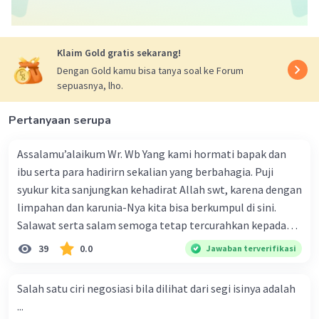
Klaim Gold gratis sekarang!
Dengan Gold kamu bisa tanya soal ke Forum
sepuasnya, lho.
Iklan
Pertanyaan serupa
Assalamu’alaikum Wr. Wb Yang kami hormati bapak dan
ibu serta para hadirirn sekalian yang berbahagia. Puji
syukur kita sanjungkan kehadirat Allah swt, karena dengan
limpahan dan karunia-Nya kita bisa berkumpul di sini.
Salawat serta salam semoga tetap tercurahkan kepada
junjungan Nabi besar Muhammad saw, karena beliau
39
0.0
Jawaban terverifikasi
menyiarkan agama yang haq, yakni agama islam, agama
yang diridai oleh Allah swt. Semoga kita sekalian termasuk
Salah satu ciri negosiasi bila dilihat dari segi isinya adalah
ke dalam umat-Nya yang diberkahi. Amin ya rabbal alamin.
...
Hadirin sekalian yang berbahagia! Dirasa amat penting