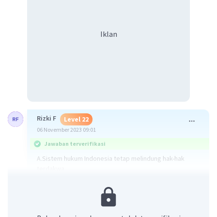
Iklan
Rizki F
Level 22
06 November 2023 09:01
Jawaban terverifikasi
A.Sistem hukum Indonesia tetap melindung hak-hak
terdakwa
Penjelasan:
Dalam wacana disebutkan bahwa terdakwa dalam kasus
"pencucian uang" ditemani pengacara selama