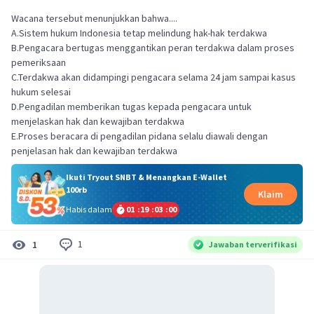
Wacana tersebut menunjukkan bahwa....
A.Sistem hukum Indonesia tetap melindung hak-hak terdakwa
B.Pengacara bertugas menggantikan peran terdakwa dalam proses
pemeriksaan
C.Terdakwa akan didampingi pengacara selama 24 jam sampai kasus
hukum selesai
D.Pengadilan memberikan tugas kepada pengacara untuk
menjelaskan hak dan kewajiban terdakwa
E.Proses beracara di pengadilan pidana selalu diawali dengan
penjelasan hak dan kewajiban terdakwa
Ikuti Tryout SNBT & Menangkan E-Wallet
100rb
Klaim
Habis dalam
01
:
19
:
02
:
59
1
1
Jawaban terverifikasi