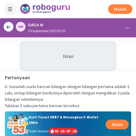
Masuk
GIRZA M
29 September 2023 03:07
Iklan
Pertanyaan
b. Susunlah suatu barisan bilangan dengan bilangan pertama adalah 2.
Lalu, setiap bilangan berikutnya diperoleh dengan mengalikan 3 pada
bilangan sebelumnya.
Tuliskan 5 suku pertama barisan tersebut.
Ikuti Tryout SNBT & Menangkan E-Wallet
100rb
Klaim
Habis dalam
02
:
16
:
07
:
15