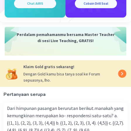
U2 = 2 * 3^1 = 6
Chat AiRIS
Cobain Drill Soal
U3 = 2 * 3^2 = 18
U4 = 2 * 3^3 = 54
U5 = 2 * 3^4 = 162
Jadi, 5 suku pertama barisan tersebut adalah 2, 6, 18,
Perdalam pemahamanmu bersama Master Teacher
54, dan 162.
di sesi Live Teaching, GRATIS!
·
0.0
(
0
)
Balas
Beri Rating
Klaim Gold gratis sekarang!
Dengan Gold kamu bisa tanya soal ke Forum
sepuasnya, lho.
Pertanyaan serupa
Iklan
Dari himpunan pasangan berurutan berikut.manakah yang
kemungkinan merupakan ko- respondensi satu-satu? a.
{(1, 1), (2, 2), (3, 3), (4,4)} b. {(1, 2), (2, 3), (3, 4). (4,5)} c. {(2,7).
(4,8). (6,9). (8,7)} d. {(3.4), (5,7). (7, 9). (9,6)}