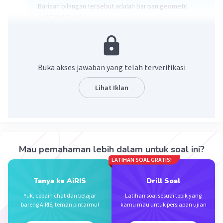
Barisan bilangan tersebut adalah barisan geometri
dengan rasio 3.
Rumus barisan geometri:
Un = a * r^(n-1)
Buka akses jawaban yang telah terverifikasi
Keterangan:
Lihat Iklan
Un = suku ke-n
a = suku pertama
r = rasio
Penyelesaian:
Mau pemahaman lebih dalam untuk soal ini?
LATIHAN SOAL GRATIS!
a = 2
r = 3
Tanya ke AiRIS
Drill Soal
Tuliskan 5 suku pertama barisan:
Yuk, cobain chat dan belajar
Latihan soal sesuai topik yang
bareng AiRIS, teman pintarmu!
kamu mau untuk persiapan ujian
U1 = 2 * 3^0 = 2