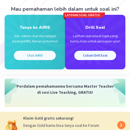
Perhatikan gambar Diagram venn
Mau pemahaman lebih dalam untuk soal ini?
Jumlah siswa yang gemar matematika
LATIHAN SOAL GRATIS!
= jumlah siswa yang gemar matematika dan bahasa
Inggris + jumlah siswa yang gemar matematika saja
Tanya ke AiRIS
Drill Soal
= 12 + 5
= 17 siswa
Yuk, cobain chat dan belajar
Latihan soal sesuai topik yang
bareng AiRIS, teman pintarmu!
kamu mau untuk persiapan ujian
Jadi jumlah siswa yang gemar matematika adalah 17
siswa
Chat AiRIS
Cobain Drill Soal
·
0.0
(
0
)
Balas
Beri Rating
Perdalam pemahamanmu bersama Master Teacher
di sesi Live Teaching, GRATIS!
Iklan
Klaim Gold gratis sekarang!
Dengan Gold kamu bisa tanya soal ke Forum