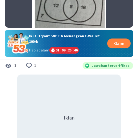
Ikuti Tryout SNBT & Menangkan E-Wallet
100rb
Klaim
Habis dalam
01
:
09
:
25
:
46
1
1
Jawaban terverifikasi
Iklan