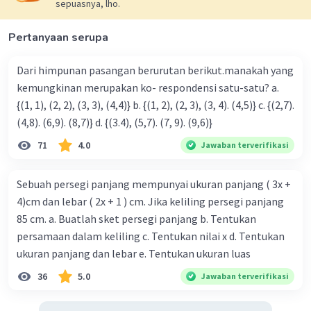
sepuasnya, lho.
Pertanyaan serupa
Dari himpunan pasangan berurutan berikut.manakah yang
kemungkinan merupakan ko- respondensi satu-satu? a.
{(1, 1), (2, 2), (3, 3), (4,4)} b. {(1, 2), (2, 3), (3, 4). (4,5)} c. {(2,7).
(4,8). (6,9). (8,7)} d. {(3.4), (5,7). (7, 9). (9,6)}
71
4.0
Jawaban terverifikasi
Sebuah persegi panjang mempunyai ukuran panjang ( 3x +
4)cm dan lebar ( 2x + 1 ) cm. Jika keliling persegi panjang
85 cm. a. Buatlah sket persegi panjang b. Tentukan
persamaan dalam keliling c. Tentukan nilai x d. Tentukan
ukuran panjang dan lebar e. Tentukan ukuran luas
36
5.0
Jawaban terverifikasi