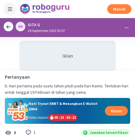
Masuk
GITA G
29 September 2023 03:07
Iklan
Pertanyaan
b. Hari pertama pada suatu tahun jatuh pada hari Kamis. Tentukan hari
untuk tanggal 19 Februari di tahun yang sama.
Ikuti Tryout SNBT & Menangkan E-Wallet
100rb
Klaim
Habis dalam
00
:
13
:
30
:
21
1
8
Jawaban terverifikasi