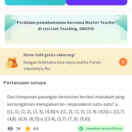
Hasilnya adalah 0. Ini berarti ada 0 hari sisa ketika kita
mencapai tanggal 19 Februari.
Perdalam pemahamanmu bersama Master Teacher
5. Karena hari pertama pada tahun ini jatuh pada hari
di sesi Live Teaching, GRATIS!
Kamis, dan tidak ada hari sisa yang harus ditambahkan,
maka tanggal 19 Februari di tahun yang sama juga akan
jatuh pada hari Kamis.
Klaim Gold gratis sekarang!
Jadi, tanggal 19 Februari pada tahun yang sama ketika
Dengan Gold kamu bisa tanya soal ke Forum
hari pertama pada tahun tersebut jatuh pada hari Kamis
sepuasnya, lho.
adalah hari Kamis.
Pertanyaan serupa
·
1.0
(
1
)
Balas
Beri Rating
Dari himpunan pasangan berurutan berikut.manakah yang
kemungkinan merupakan ko- respondensi satu-satu? a.
{(1, 1), (2, 2), (3, 3), (4,4)} b. {(1, 2), (2, 3), (3, 4). (4,5)} c. {(2,7).
(4,8). (6,9). (8,7)} d. {(3.4), (5,7). (7, 9). (9,6)}
74
4.0
Jawaban terverifikasi