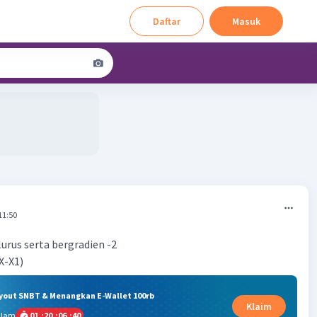
Daftar
Masuk
11:50
 lurus serta bergradien -2
X-X1)
ryout SNBT & Menangkan E-Wallet 100rb
Klaim
alam
01
:
20
:
06
:
39