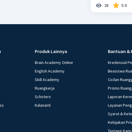
26
5.0
u
Produk Lainnya
Bantuan & 
Brain Academy Online
Kredensial P
English Academy
Beasiswa Ru
Skill Academy
Cicilan Ruang
Ruangkerja
Promo Ruang
Schoters
Laporan Kere
ess
Kalananti
Layanan Pen
Syarat & Ket
Kebijakan Pri
Tentang Kami