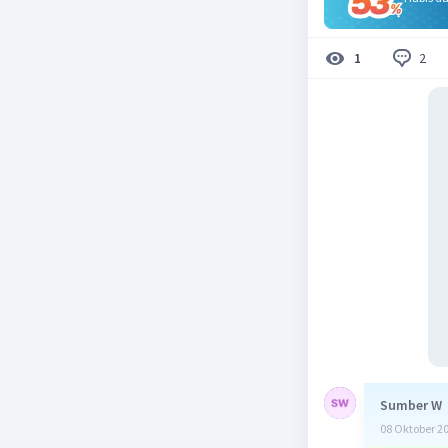
2
1
Sumber W
08 Oktober 2