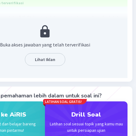
terverifikasi
 melalui B(5,9) dan tegak lurus serta bergradien -2 adalah...
 saling tegak lurus maka
-1
Buka akses jawaban yang telah terverifikasi
-1
Lihat Iklan
membuat persamaan garis yang melalui B(5,9) dengan m
2
(x - x
)
1
 - 5)
 - 5/2
pemahaman lebih dalam untuk soal ini?
 x - 5 (dikalikan 2 untuk menghilangkan pecahan)
LATIHAN SOAL GRATIS!
 - 5 = 0
 = 0 atau x - 2y = -13
 ke AiRIS
Drill Soal
t dan belajar bareng
Latihan soal sesuai topik yang kamu mau
·
5.0
(
1
)
Balas
ating
man pintarmu!
untuk persiapan ujian