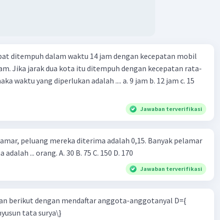
apat ditempuh dalam waktu 14 jam dengan kecepatan mobil
jam. Jika jarak dua kota itu ditempuh dengan kecepatan rata-
 yang diperlukan adalah .... a. 9 jam b. 12 jam c. 15
Jawaban terverifikasi
lamar, peluang mereka diterima adalah 0,15. Banyak pelamar
 adalah ... orang. A. 30 B. 75 C. 150 D. 170
Jawaban terverifikasi
n berikut dengan mendaftar anggota-anggotanyal D={
yusun tata surya\}