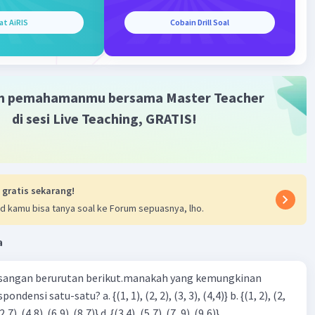
at AiRIS
Cobain Drill Soal
Community
Level 73
023 11:56
:
m pemahamanmu bersama Master Teacher
Iklan
di sesi Live Teaching, GRATIS!
 y
= m(x - x
)
1
1
 - x
)
1
 gratis sekarang!
x - 5)
d kamu bisa tanya soal ke Forum sepuasnya, lho.
 + 10
0 + 9
a
9
sangan berurutan berikut.manakah yang kemungkinan
·
5.0
(
1
)
Balas
ating
3), (3, 4). (4,5)} c. {(2,7). (4,8). (6,9). (8,7)} d. {(3.4), (5,7). (7, 9). (9,6)}