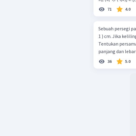
71
4.0
Sebuah persegi pa
1 ) cm. Jika kelil
Tentukan persamaa
panjang dan lebar
36
5.0