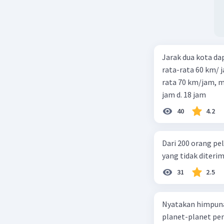
Jarak dua kota d
rata-rata 60 km/ 
rata 70 km/jam, maka waktu
jam d. 18 jam
40
4.2
Dari 200 orang pe
yang tidak diterima
31
2.5
Nyatakan himpuna
planet-planet pen