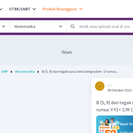
UTBK/SNBT
Produk Ruangguru
Iklan
SMP
Matematika
B (5, 9) dan tegak lurus serta bergradien -2 rumus...
.. .
..
08 Oktober 2023 
B (5, 9) dan tegak
rumus: Y-Y1= 1/M (
Ikuti T
Habis d