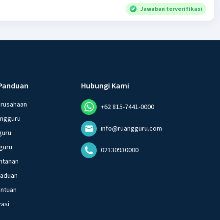
Jawaban terverifikasi
Panduan
Hubungi Kami
erusahaan
+62 815-7441-0000
angguru
info@ruangguru.com
guru
guru
02130930000
ntanan
gaduan
entuan
vasi