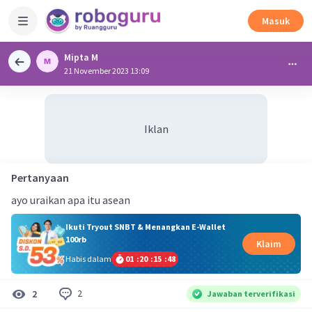
Masuk
Mipta M
21 November 2023 13:09
Iklan
Pertanyaan
ayo uraikan apa itu asean
Ikuti Tryout SNBT & Menangkan E-Wallet
100rb
Klaim
Habis dalam
01
:
20
:
15
:
48
2
2
Jawaban terverifikasi