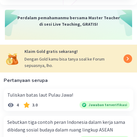
·
0.0
(
0
)
Balas
Beri Rating
Perdalam pemahamanmu bersama Master Teacher
di sesi Live Teaching, GRATIS!
Klaim Gold gratis sekarang!
Dengan Gold kamu bisa tanya soal ke Forum
sepuasnya, lho.
Pertanyaan serupa
Tuliskan batas laut Pulau Jawa!
4
3.0
Jawaban terverifikasi
Sebutkan tiga contoh peran Indonesia dalam kerja sama
dibidang sosial budaya dalam ruang lingkup ASEAN