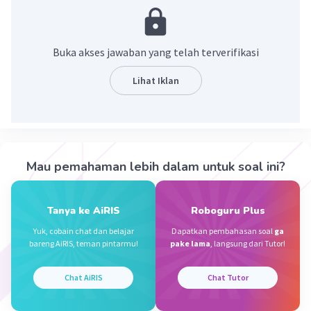
Asia Tenggara.
·
0.0
(
0
)
Balas
Beri Rating
Buka akses jawaban yang telah terverifikasi
Lihat Iklan
Nabiela S
Level 33
21 November 2023 15:28
Jawaban terverifikasi
Association of Southeast Asian Nations (ASEAN)
Iklan
Mau pemahaman lebih dalam untuk soal ini?
adalah
organisasi negara-negara di Asia
Tenggara
. ASEAN didirikan pada 8 Agustus 1967
di Bangkok, Thailand. Negara yang menjadi
Tanya ke AiRIS
Roboguru Plus
Founding Fathers ASEAN yakni Indonesia,
Yuk, cobain chat dan belajar
Dapatkan pembahasan soal
ga
Malaysia, Filipina, Singapura, dan Thailand.
bareng AiRIS, teman pintarmu!
pake lama
, langsung dari Tutor!
mohon bantuan nya untuk rating ya , buat tugas
Chat AiRIS
Chat Tutor
peliharaan ruangguru 🙏☺️