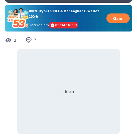
Ikuti Tryout SNBT & Menangkan E-Wallet
100rb
Klaim
Habis dalam
01
:
14
:
16
:
53
2
1
Iklan