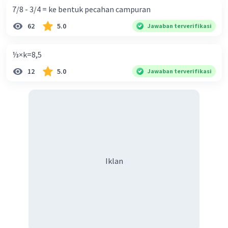
kebijakan sekolah yang telah ditetapkan untuk
7/8 - 3/4 = ke bentuk pecahan campuran
menciptakan lingkungan belajar yang aman dan tertib.
62
5.0
Jawaban terverifikasi
5. Menjaga kebersihan lingkungan sekolah: Merawat
fasilitas sekolah, seperti kelas, toilet, dan halaman,
⅓×k=8,5
agar tetap bersih dan terawat dengan baik.
12
5.0
Jawaban terverifikasi
Perilaku bertanggung jawab ini membantu menciptakan
suasana belajar yang baik dan mendukung pendidikan
yang efektif di sekolah.
2. Peran ilmuwan dalam kehidupan manusia saat ini
sangat penting dan beragam. Ilmuwan berkontribusi
dalam berbagai bidang pengetahuan dan teknologi yang
memengaruhi kehidupan manusia. Berikut adalah
Iklan
beberapa contoh peran ilmuwan saat ini:
1. Penemuan Obat dan Pengobatan: Ilmuwan medis
berperan dalam mengembangkan obat-obatan baru,
vaksin, dan terapi yang membantu mengobati penyakit
dan meningkatkan kualitas hidup manusia.