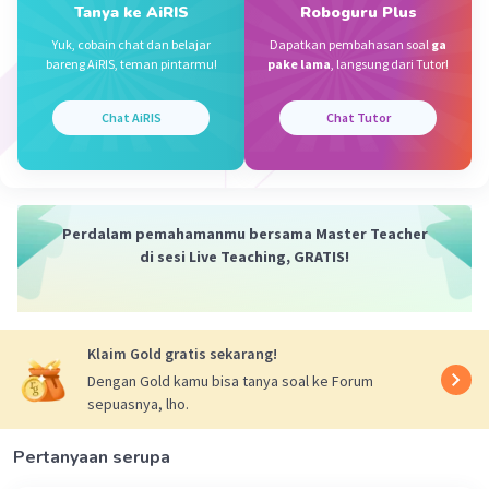
Tanya ke AiRIS
Roboguru Plus
Yuk, cobain chat dan belajar
Dapatkan pembahasan soal
ga
Kevin L
Gold
Level 87
bareng AiRIS, teman pintarmu!
pake lama
, langsung dari Tutor!
26 September 2023 13:07
1. Berikut adalah lima contoh perilaku bertanggung
Chat AiRIS
Chat Tutor
jawab dalam melaksanakan kewajiban di sekolah:
Iklan
1. Pergi ke sekolah tepat waktu: Menjaga kedisiplinan
datang ke sekolah sesuai dengan jadwal yang telah
ditentukan.
Perdalam pemahamanmu bersama Master Teacher
di sesi Live Teaching, GRATIS!
2. Mengerjakan tugas dengan sungguh-sungguh:
Melakukan pekerjaan sekolah, seperti tugas rumah atau
proyek, dengan penuh dedikasi dan usaha.
Klaim Gold gratis sekarang!
3. Menghormati guru dan staf sekolah: Memberikan
penghormatan yang pantas kepada semua anggota
Dengan Gold kamu bisa tanya soal ke Forum
sekolah, termasuk guru, staf, dan teman-teman sesama
sepuasnya, lho.
siswa.
Pertanyaan serupa
4. Mematuhi aturan sekolah: Mengikuti peraturan dan