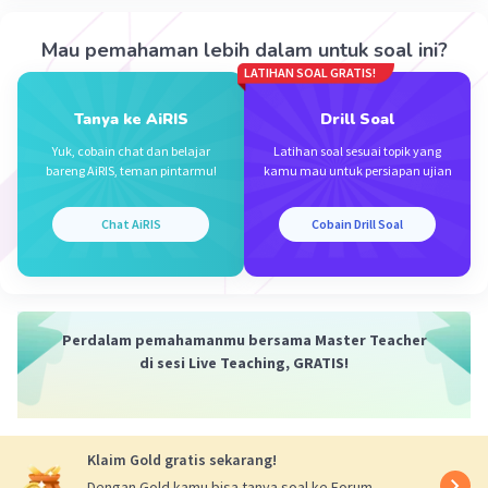
Mau pemahaman lebih dalam untuk soal ini?
LATIHAN SOAL GRATIS!
Tanya ke AiRIS
Drill Soal
Iklan
Yuk, cobain chat dan belajar
Latihan soal sesuai topik yang
bareng AiRIS, teman pintarmu!
kamu mau untuk persiapan ujian
Chat AiRIS
Cobain Drill Soal
Perdalam pemahamanmu bersama Master Teacher
di sesi Live Teaching, GRATIS!
Klaim Gold gratis sekarang!
Dengan Gold kamu bisa tanya soal ke Forum