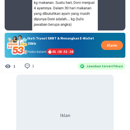
Ikuti Tryout SNBT & Menangkan E-Wallet
100rb
Klaim
Habis dalam
01
:
16
:
51
:
15
1
1
Jawaban terverifikasi
Iklan