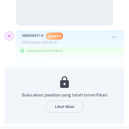
HERAWATI H
Level 9
08 Desember 2023 01:50
Jawaban terverifikasi
12 ayam = 3kg
8 ayam = A kg
12 x A = 8 x 3
A =
8 x 3
12
Buka akses jawaban yang telah terverifikasi
= 2 kg
Lihat Iklan
·
5.0
(
1
)
Balas
Beri Rating