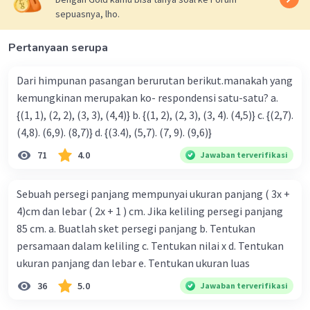
sepuasnya, lho.
Pertanyaan serupa
Dari himpunan pasangan berurutan berikut.manakah yang
kemungkinan merupakan ko- respondensi satu-satu? a.
{(1, 1), (2, 2), (3, 3), (4,4)} b. {(1, 2), (2, 3), (3, 4). (4,5)} c. {(2,7).
(4,8). (6,9). (8,7)} d. {(3.4), (5,7). (7, 9). (9,6)}
71
4.0
Jawaban terverifikasi
Sebuah persegi panjang mempunyai ukuran panjang ( 3x +
4)cm dan lebar ( 2x + 1 ) cm. Jika keliling persegi panjang
85 cm. a. Buatlah sket persegi panjang b. Tentukan
persamaan dalam keliling c. Tentukan nilai x d. Tentukan
ukuran panjang dan lebar e. Tentukan ukuran luas
36
5.0
Jawaban terverifikasi