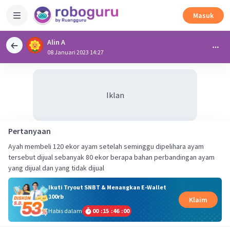
Masuk
Alin A
08 Januari 2023 14:27
Iklan
Pertanyaan
Ayah membeli 120 ekor ayam setelah seminggu dipelihara ayam
tersebut dijual sebanyak 80 ekor berapa bahan perbandingan ayam
yang dijual dan yang tidak dijual
Ikuti Tryout SNBT & Menangkan E-Wallet
100rb
Klaim
Habis dalam
00
:
15
:
46
:
00