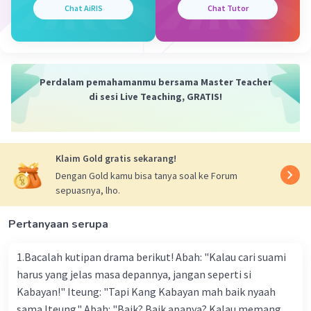
81 cm
Chat AiRIS
Chat Tutor
Iklan
·
0.0
(
0
)
Balas
Beri Rating
Perdalam pemahamanmu bersama Master Teacher
di sesi Live Teaching, GRATIS!
Klaim Gold gratis sekarang!
Dengan Gold kamu bisa tanya soal ke Forum
sepuasnya, lho.
Pertanyaan serupa
1.Bacalah kutipan drama berikut! Abah: "Kalau cari suami
harus yang jelas masa depannya, jangan seperti si
Kabayan!" Iteung: "Tapi Kang Kabayan mah baik nyaah
sama Iteung." Abah: "Baik? Baik apanya? Kalau memang