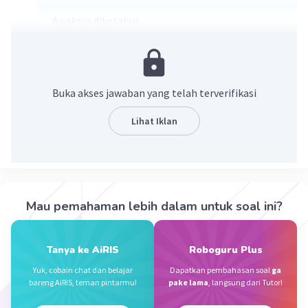
Awalnya diketahui:
Panjang:70 CM
Lebar: 30 CM
Tinggi: 40 CM
LP: 2×(pl+PT+lt)
Buka akses jawaban yang telah terverifikasi
:2 × [(70×30)+(70×40)+(30×40)]
:2 ×( 2.100 + 2.800 + 1.200 )
Lihat Iklan
:2 × 6.100
:12.200 cm²
Semoga membantu😊
Mau pemahaman lebih dalam untuk soal ini?
·
5.0
(
1
)
Balas
Beri Rating
Tanya ke AiRIS
Roboguru Plus
Ummu A
Level 1
Yuk, cobain chat dan belajar
Dapatkan pembahasan soal
ga
24 Januari 2024 11:37
bareng AiRIS, teman pintarmu!
pake lama
, langsung dari Tutor!