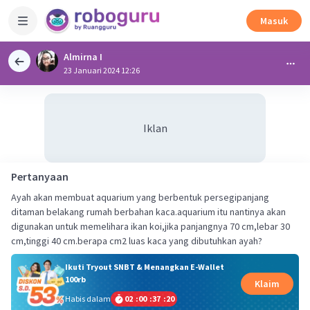
Masuk
Almirna I
23 Januari 2024 12:26
Iklan
Pertanyaan
Ayah akan membuat aquarium yang berbentuk persegipanjang
ditaman belakang rumah berbahan kaca.aquarium itu nantinya akan
digunakan untuk memelihara ikan koi,jika panjangnya 70 cm,lebar 30
Ikuti Tryout SNBT & Menangkan E-Wallet
100rb
Klaim
Habis dalam
02
:
00
:
37
:
19