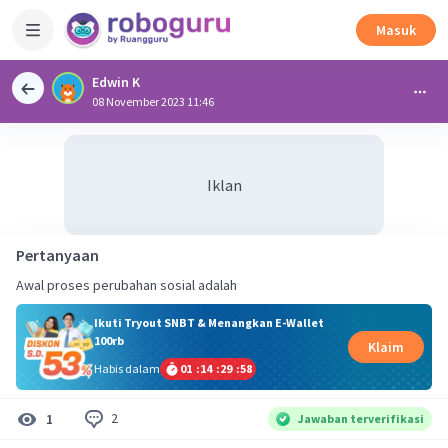
Masuk
Edwin K
08 November 2023 11:46
Iklan
Pertanyaan
Awal proses perubahan sosial adalah
Ikuti Tryout SNBT & Menangkan E-Wallet
100rb
Klaim
Habis dalam
01
:
14
:
29
:
58
2
1
Jawaban terverifikasi