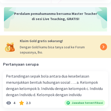
lambat atau cepat. Perubahan sosial yang terjadi
secara lambat disebut
evolusi
, sedangkan
Perdalam pemahamanmu bersama Master Teacher
perubahan sosial yang terjadi secara cepat
di sesi Live Teaching, GRATIS!
disebut
revolusi
.
Berikut adalah beberapa contoh awal proses
perubahan sosial:
Klaim Gold gratis sekarang!
Kemiskinan
dapat menjadi tekanan sosial
Dengan Gold kamu bisa tanya soal ke Forum
yang mendorong masyarakat untuk
sepuasnya, lho.
melakukan perubahan, seperti melakukan
demonstrasi atau menuntut perbaikan
Pertanyaan serupa
ekonomi.
Kemiskinan
juga dapat menjadi tekanan
Pertandingan sepak bola antara dua kesebelasan
sosial yang mendorong masyarakat untuk
menunjukkan bentuk hubungan sosial …. a. Kelompok
melakukan perubahan, seperti melakukan
dengan kelompok b. Individu dengan kelompok c. Individu
demonstrasi atau menuntut perbaikan
dengan Individu d. Kelompok dengan individu
ekonomi.
4
2.3
Jawaban terverifikasi
Peperangan
dapat menjadi tekanan sosial
yang mendorong masyarakat untuk