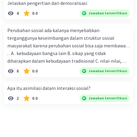
Jawaban yang tepat :
Jelaskan pengertian dari demoralisasi
difusi, akulturasi, asimilasi, dan akomodasi
4
0.0
Jawaban terverifikasi
Iklan
Penjelasan :
Perubahan sosial ada kalanya menyebabkan
1.
Difusi
terganggunya keseimbangan dalam struktur sosial
Difusi adalah suatu proses penyebaran unsur-
masyarakat karena perubahan sosial bisa saja membawa . .
unsur kebudayaan yang meliputi ide-ide,
. . A . kebudayaan bangsa lain B. sikap yang tidak
keyakinan, hasil-hasil kebudayaan, dan
diharapkan dalam kebudayaan tradisional C. nilai-nilai,
sebagainya dari individu ke individu lain,
sikap, dan pola . perilaku yang berbeda D. tidak sesuai
a. Difusi intramasyarakat (intrasociety diffusion)
8
0.0
Jawaban terverifikasi
dengan kebudayaan masyarakat setempat
b. Difusi antarmasyarakat (intersociety diffusion)
Apa itu asimilasi dalam interaksi sosial?
2.
Akulturasi
Istilah akulturasi dapat diartikan sebagai proses
2
0.0
Jawaban terverifikasi
sosial yang timbul apabila suatu kelompok
manusia dengan suatu kebudayaan tertentu
dihadapkan dengan unsur-unsur kebudayaan
asing sedemikian rupa sehingga unsur-unsur
kebudayaan asing itu lambat laun diterima dan