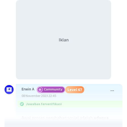
Iklan
Erwin A
Community
Level 67
08 November 2023 22:45
Jawaban terverifikasi
Awal proses perubahan sosial adalah
adanya
tekanan atau gejolak sosial
. Tekanan atau