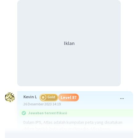
Iklan
Kevin L
Gold
Level 87
26 Desember 2023 14:19
Jawaban terverifikasi
Dalam IPS, Atlas adalah kumpulan peta yang disatukan
dalam bentuk buku atau multimedia. Atlas berisi
berbagai informasi seperti geografi, batas negara,