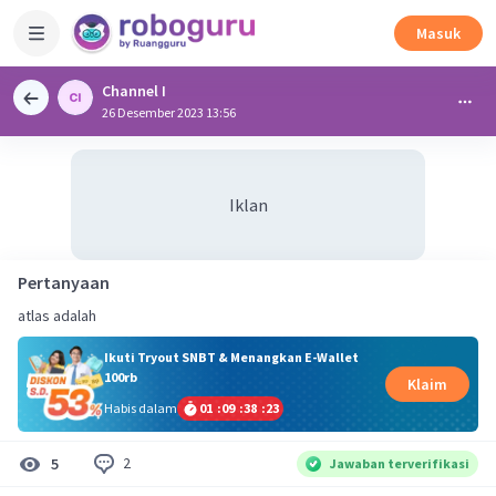
Masuk
Channel I
26 Desember 2023 13:56
Iklan
Pertanyaan
atlas adalah
Ikuti Tryout SNBT & Menangkan E-Wallet
100rb
Klaim
Habis dalam
01
:
09
:
38
:
22
2
5
Jawaban terverifikasi