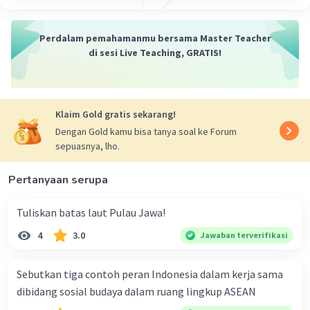
dan ekonomi. Semoga penjelasan ini membantu kamu
🙂.
Perdalam pemahamanmu bersama Master Teacher
·
0.0
(
0
)
Balas
Beri Rating
di sesi Live Teaching, GRATIS!
Nanda R
Community
Level 89
26 Desember 2023 18:04
Klaim Gold gratis sekarang!
Jawaban terverifikasi
Dengan Gold kamu bisa tanya soal ke Forum
sepuasnya, lho.
Atlas adalah kumpulan peta yang disatukan
Iklan
Pertanyaan serupa
dalam bentuk buku, tetapi juga ditemukan dalam
bentuk multimedia. Atlas dapat memuat
Tuliskan batas laut Pulau Jawa!
informasi geografi, batas negara, statisik
geopolitik, sosial, agama, dan ekonomi.
4
3.0
Jawaban terverifikasi
·
0.0
(
0
)
Balas
Beri Rating
Sebutkan tiga contoh peran Indonesia dalam kerja sama
dibidang sosial budaya dalam ruang lingkup ASEAN