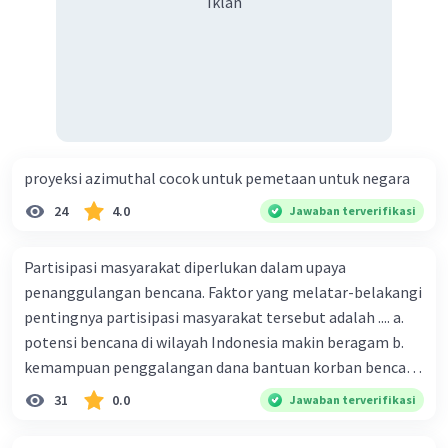
Iklan
proyeksi azimuthal cocok untuk pemetaan untuk negara
24
4.0
Jawaban terverifikasi
Partisipasi masyarakat diperlukan dalam upaya
penanggulangan bencana. Faktor yang melatar-belakangi
pentingnya partisipasi masyarakat tersebut adalah .... a.
potensi bencana di wilayah Indonesia makin beragam b.
kemampuan penggalangan dana bantuan korban bencana
makin tinggi c. pemahaman pendidikan kebencanaan
31
0.0
Jawaban terverifikasi
kepada masyarakat masih rendah d. masyarakat
merupakan pihak yang langsung berhadapan dengan