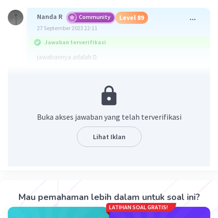
Nanda R
Community
Level 89
27 September 2023 22:11
Jawaban terverifikasi
jawabannya adalah D.
minimnya kapasitas penyimpanan dan pendinginan
dengan menyebabkan ikan lebih cepat membusuk.
·
0.0
(
0
)
Balas
Beri Rating
Buka akses jawaban yang telah terverifikasi
Lihat Iklan
Vincent M
Community
Level 73
28 September 2023 05:53
Jawaban terverifikasi
Minimnya kapasitas penyimpanan dan pendinginan ikan
hasil tangkapan nelayan dapat menyebabkan:
Iklan
Mau pemahaman lebih dalam untuk soal ini?
LATIHAN SOAL GRATIS!
d. ikan lebih cepat membusuk