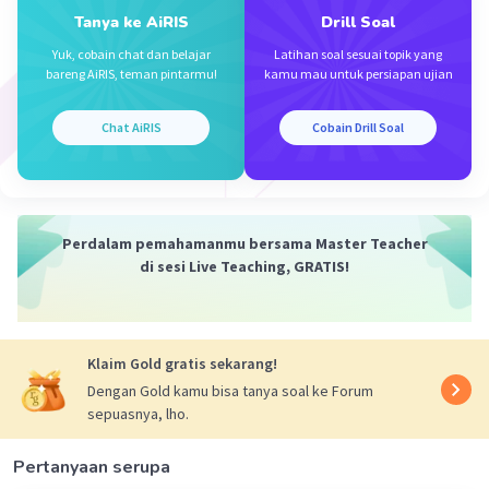
Tanya ke AiRIS
Drill Soal
Kapasitas penyimpanan yang tidak memadai dan
kurangnya pendinginan ikan dapat membuat ikan
Yuk, cobain chat dan belajar
Latihan soal sesuai topik yang
bareng AiRIS, teman pintarmu!
kamu mau untuk persiapan ujian
menjadi lebih cepat membusuk. Ini berarti nelayan
mungkin akan kehilangan sebagian besar atau seluruh
hasil tangkapannya karena tidak dapat menjaga
Chat AiRIS
Cobain Drill Soal
kesegaran ikan, sehingga berdampak pada pendapatan
mereka dan ketersediaan ikan di pasar.
·
0.0
(
0
)
Balas
Beri Rating
Perdalam pemahamanmu bersama Master Teacher
di sesi Live Teaching, GRATIS!
Klaim Gold gratis sekarang!
Dengan Gold kamu bisa tanya soal ke Forum
sepuasnya, lho.
Pertanyaan serupa