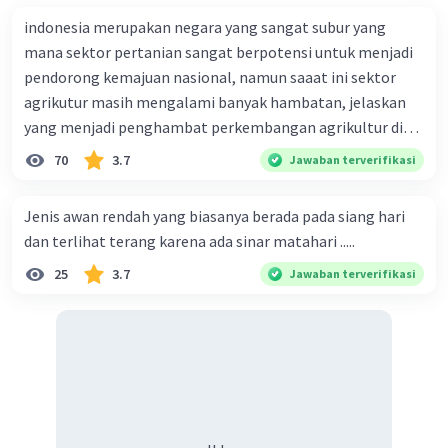
indonesia merupakan negara yang sangat subur yang
mana sektor pertanian sangat berpotensi untuk menjadi
pendorong kemajuan nasional, namun saaat ini sektor
agrikutur masih mengalami banyak hambatan, jelaskan
yang menjadi penghambat perkembangan agrikultur di
indonesia
70
3.7
Jawaban terverifikasi
Jenis awan rendah yang biasanya berada pada siang hari
dan terlihat terang karena ada sinar matahari .....
25
3.7
Jawaban terverifikasi