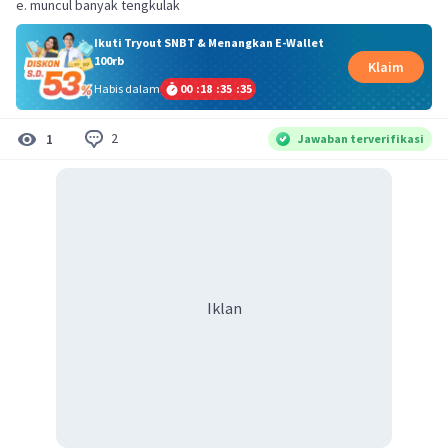
e. muncul banyak tengkulak
Ikuti Tryout SNBT & Menangkan E-Wallet
100rb
Klaim
Habis dalam
00
:
18
:
35
:
35
2
1
Jawaban terverifikasi
Iklan