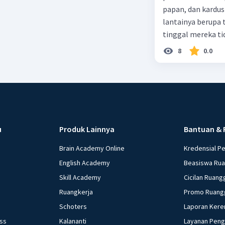
papan, dan kardus
lantainya berupa 
tinggal mereka tidak layak 
dalam paragraf ters
8
0.0
u
Produk Lainnya
Bantuan & 
Brain Academy Online
Kredensial P
English Academy
Beasiswa Ru
Skill Academy
Cicilan Ruang
Ruangkerja
Promo Ruang
Schoters
Laporan Kere
ess
Kalananti
Layanan Pen