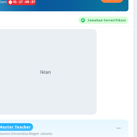
alam
01
:
17
:
09
:
36
Jawaban terverifikasi
Iklan
Master Teacher
umni Universitas Negeri Jakarta