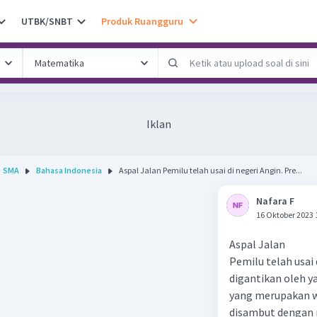
UTBK/SNBT
Produk Ruangguru
Iklan
SMA
Bahasa Indonesia
Aspal Jalan Pemilu telah usai di negeri Angin. Pre...
Nafara F
16 Oktober 2023 
Aspal Jalan
Pemilu telah usai 
digantikan oleh ya
yang merupakan wa
disambut dengan 