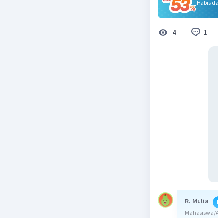
Habis d
1
4
R. Mulia
Mahasiswa/Al