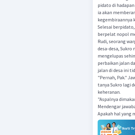
pidato di hadapan
ia akan memberan
kegembiraannya ke
Selesai berpidat
berpelat nopol me
Rudi, seorang war
desa-desa, Sukro 
mengelupas sehin
perbaikan jalan da
jalan di desa ini t
"Pernah, Pak." Ja
tanya Sukro lagi 
keheranan.
"Aspalnya dimakan
Mendengar jawaban
Apakah hal yang m
Ikuti T