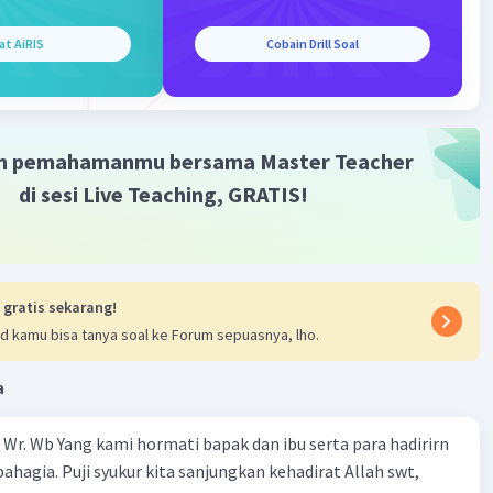
mikian, jawaban yang tepat adalah “Aspalnya dimakan
at AiRIS
Cobain Drill Soal
Pak,”
·
3.0
(
2
)
Balas
ating
m pemahamanmu bersama Master Teacher
di sesi Live Teaching, GRATIS!
Iklan
 gratis sekarang!
d kamu bisa tanya soal ke Forum sepuasnya, lho.
a
Wr. Wb Yang kami hormati bapak dan ibu serta para hadirirn
ahagia. Puji syukur kita sanjungkan kehadirat Allah swt,