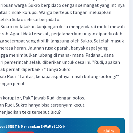
 ribuan warga. Sukro berpidato dengan semangat yang intinya
tas tindak korupsi. Warga bertepuk tangan meluapkan
tika Sukro selesai berpidato.
o, Sukro melakukan kunjungan desa mengendarai mobil mewah
rah. Agar tidak tersesat, perjalanan kunjungan dipandu oleh
ga setempat yang dipilih langsung oleh Sukro. Setelah masuk
merasa heran. Jalanan rusak parah, banyak aspal yang
gga menimbulkan lubang di mana- mana. Padahal, dana
ri pemerintah selalu diberikan untuk desa ini. "Rudi, apakah
idak pernah diperbaiki?" tanya Sukro.
wab Rudi. "Lantas, kenapa aspalnya masih bolong-bolong?"
dengan penuh
 koruptor, Pak," jawab Rudi dengan polos.
 Rudi, Sukro hanya bisa tersenyum kecut.
enjadikan teks tersebut lucu?
ryout SNBT & Menangkan E-Wallet 100rb
Klaim