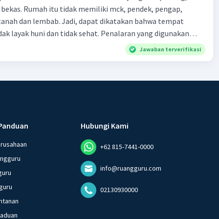
 bekas. Rumah itu tidak memiliki mck, pendek, pengap,
tanah dan lembab. Jadi, dapat dikatakan bahwa tempat
huni dan tidak sehat. Penalaran yang digunakan
ebut adalah . . . .
Jawaban terverifikasi
Panduan
Hubungi Kami
erusahaan
+62 815-7441-0000
angguru
info@ruangguru.com
guru
guru
02130930000
ntanan
gaduan