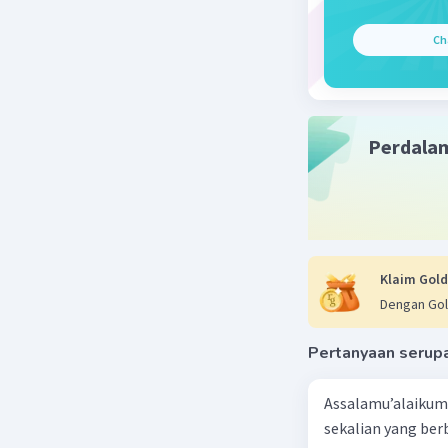
Dengan de
Ch
koruptor, 
Beri R
Perdala
Klaim Gold
Dengan Gol
Pertanyaan serup
Assalamu’alaikum 
sekalian yang berb