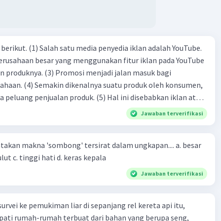
dia iklan adalah YouTube.
 perusahaan besar yang menggunakan fitur iklan pada YouTube
si menjadi jalan masuk bagi
produk oleh konsumen,
jualan produk. (5) Hal ini disebabkan iklan atau
n cara untuk mengenalkan produk perusahaan kepada
Jawaban terverifikasi
-(4)-(1)-
an makna 'sombong' tersirat dalam ungkapan.... a. besar
(4)-(2)
kepala b. besar mulut c. tinggi hati d. keras kepala
Jawaban terverifikasi
urvei ke pemukiman liar di sepanjang rel kereta api itu,
ti rumah-rumah terbuat dari bahan yang berupa seng,