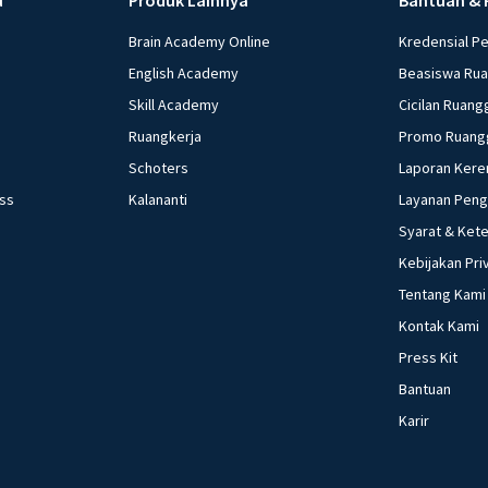
Brain Academy Online
Kredensial P
English Academy
Beasiswa Ru
Skill Academy
Cicilan Ruang
Ruangkerja
Promo Ruang
Schoters
Laporan Kere
ess
Kalananti
Layanan Pen
Syarat & Ket
Kebijakan Pri
Tentang Kami
Kontak Kami
Press Kit
Bantuan
Karir