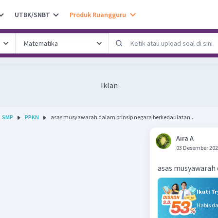
UTBK/SNBT
Produk Ruangguru
Iklan
SMP
PPKN
asas musyawarah dalam prinsip negara berkedaulatan...
Aira A
03 Desember 202
asas musyawarah 
Ikuti T
Habis d