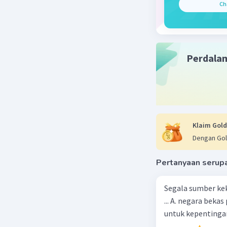
Ch
Perdala
Klaim Gold
Dengan Gol
Pertanyaan serup
Segala sumber kek
... A. negara bekas penjajah B. pejabat negara yang berpengaruh C. pemerintah
untuk kepentingan