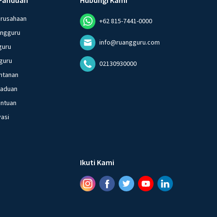
erusahaan
+62 815-7441-0000
angguru
info@ruangguru.com
guru
guru
02130930000
ntanan
gaduan
entuan
vasi
Ikuti Kami