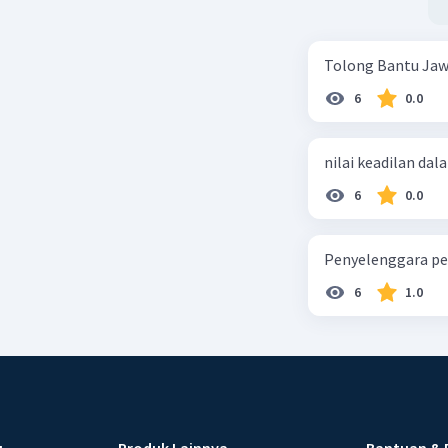
Tolong Bantu Jaw
6
0.0
nilai keadilan dal
6
0.0
Penyelenggara pe
6
1.0
u
Produk Lainnya
Bantuan & 