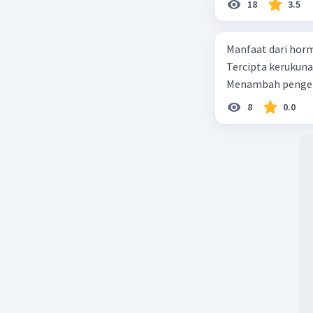
18
3.5
Manfaat dari horm
Tercipta kerukun
Menambah pengeta
8
0.0