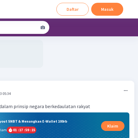
Daftar
Masuk
3 05:34
dalam prinsip negara berkedaulatan rakyat
ryout SNBT & Menangkan E-Wallet 100rb
Klaim
alam
01
:
17
:
59
:
14