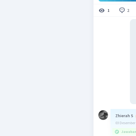
2
1
Zhierah S
03 Desember 
Jawaban 