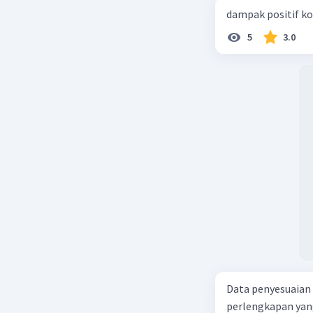
dampak positif ko
5
3.0
Data penyesuaian p
perlengkapan yang tersisa Rp500.0