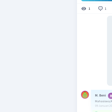
1
1
M. Beni
R
Mahasiswa/A
09 Januari 2