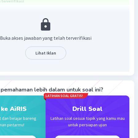
terverifikasi
ang benar adalah suatu pedoman pelaksanaan akuntansi.
 pembahasan berikut.
Buka akses jawaban yang telah terverifikasi
as akuntansi adalah suatu pedoman pelaksanaan akuntansi.
alah asas-asas akuntasi yaitu:
sis Akrual (accrual basic) dan dasar tunai (cash basic).
Lihat Iklan
satuan Usaha (unit entity, separates entity).
esinambungan.
erbandingan pengeluaran dengan pendapatan.
 harga perolehan.
pemahaman lebih dalam untuk soal ini?
LATIHAN SOAL GRATIS!
mikian, jawaban yang tepat adalah suatu pedoman
an akuntansi.
 ke AiRIS
Drill Soal
t dan belajar bareng
Latihan soal sesuai topik yang kamu mau
·
5.0
(
1
)
Balas
ating
man pintarmu!
untuk persiapan ujian