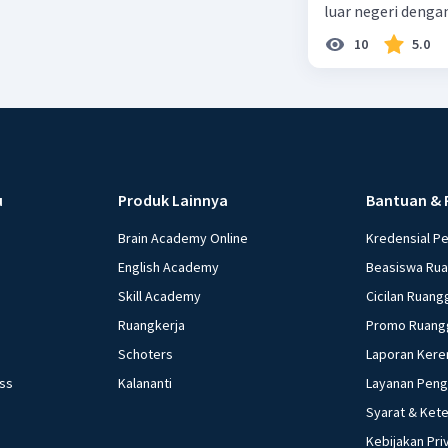
luar negeri denga
10
5.0
u
Produk Lainnya
Bantuan & 
Brain Academy Online
Kredensial P
English Academy
Beasiswa Ru
Skill Academy
Cicilan Ruang
Ruangkerja
Promo Ruang
Schoters
Laporan Kere
ess
Kalananti
Layanan Pen
Syarat & Ket
Kebijakan Pri