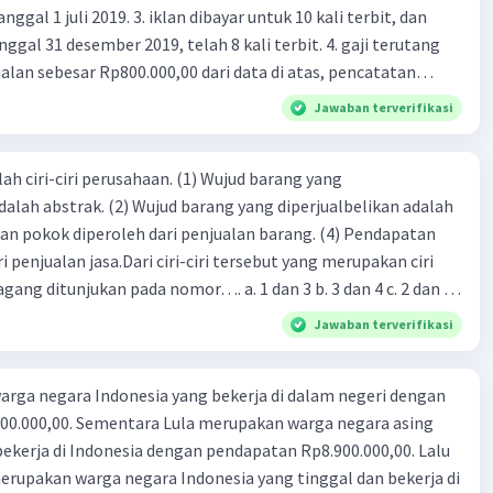
 iklan dibayar untuk 10 kali terbit, dan
gal 31 desember 2019, telah 8 kali terbit. 4. gaji terutang
alan sebesar Rp800.000,00 dari data di atas, pencatatan
ng benar adalah ....
Jawaban terverifikasi
ah ciri-ciri perusahaan. (1) Wujud barang yang
dalah abstrak. (2) Wujud barang yang diperjualbelikan adalah
atan pokok diperoleh dari penjualan barang. (4) Pendapatan
i penjualan jasa.Dari ciri-ciri tersebut yang merupakan ciri
gang ditunjukan pada nomor…. a. 1 dan 3 b. 3 dan 4 c. 2 dan 3
4
Jawaban terverifikasi
rga negara Indonesia yang bekerja di dalam negeri dengan
n Rp8.900.000,00. Lalu
ndonesia yang tinggal dan bekerja di