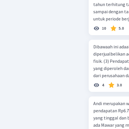
tahun terhitung tanggal 1 juli 2019. 3.
sampai dengan tang
untuk periode berj
jurnal pembalik ya
10
5.0
Dibawaah ini adaal
diperjualbelikan a
fisik. (3) Pendap
yang diperoleh dar
dari perusahaan da
d. 1 dan 2 e. 2 dan 
4
3.0
Andi merupakan wa
pendapatan Rp6.700.000,00. Sementara Lula merupakan warga negara asing
yang tinggal dan bekerja di Indonesia dengan pendapata
ada Mawar yang merupakan warga negara I