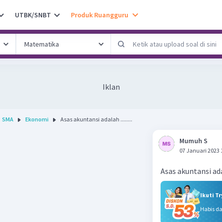
UTBK/SNBT
Produk Ruangguru
Iklan
SMA
Ekonomi
Asas akuntansi adalah ........
Mumuh S
07 Januari 2023 
Asas akuntansi adal
Ikuti T
Habis d