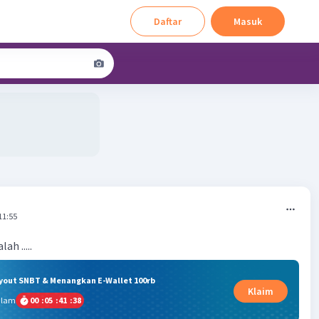
Daftar
Masuk
11:55
ah .....
ryout SNBT & Menangkan E-Wallet 100rb
Klaim
alam
00
:
05
:
41
:
38