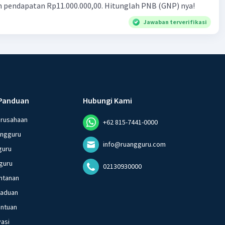
n pendapatan Rp11.000.000,00. Hitunglah PNB (GNP) nya!
Jawaban terverifikasi
Panduan
Hubungi Kami
erusahaan
+62 815-7441-0000
angguru
info@ruangguru.com
guru
guru
02130930000
ntanan
gaduan
entuan
vasi