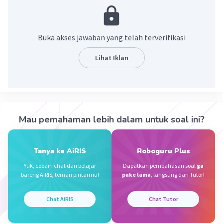
Bahasa tersebut berasal dari bahasa sunda
abdi = saya
Buka akses jawaban yang telah terverifikasi
teu acan = belum
tuang = makan
Lihat Iklan
·
5.0
(
1
)
Balas
Beri Rating
Mau pemahaman lebih dalam untuk soal ini?
Azka S
Level 17
10 Desember 2023 13:00
Jawaban terverifikasi
Tanya ke AiRIS
Roboguru Plus
Yuk, cobain chat dan belajar
Dapatkan pembahasan soal
ga
saya belum makan
bareng AiRIS, teman pintarmu!
pake lama
, langsung dari Tutor!
Iklan
abdi : saya/aku
teu acan : belum
Chat AiRIS
Chat Tutor
tuang : makan