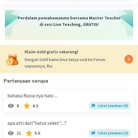
·
5.0
(
1
)
Balas
Beri Rating
Perdalam pemahamanmu bersama Master Teacher
di sesi Live Teaching, GRATIS!
Klaim Gold gratis sekarang!
Dengan Gold kamu bisa tanya soal ke Forum
sepuasnya, lho.
Pertanyaan serupa
bahasa Rusia nya halo ...
8
4.3
Lihat jawaban (5)
apa arti dari"Satus seket"....?
11
5.0
Lihat jawaban (2)