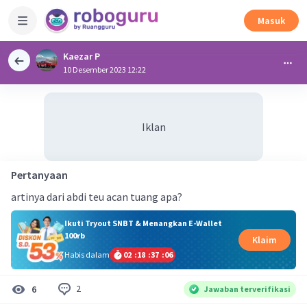
Masuk
Kaezar P
10 Desember 2023 12:22
Iklan
Pertanyaan
artinya dari abdi teu acan tuang apa?
Ikuti Tryout SNBT & Menangkan E-Wallet
100rb
Klaim
Habis dalam
02
:
18
:
37
:
06
2
6
Jawaban terverifikasi