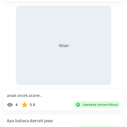
Iklan
anak cecek arane...
4
5.0
Jawaban terverifikasi
Apa bahasa daerah jawa