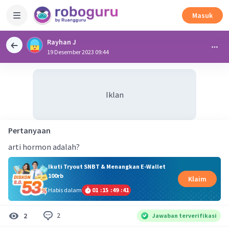
Masuk
Rayhan J
19 Desember 2023 09:44
Iklan
Pertanyaan
arti hormon adalah?
Ikuti Tryout SNBT & Menangkan E-Wallet
100rb
Klaim
Habis dalam
01
:
15
:
49
:
40
2
2
Jawaban terverifikasi