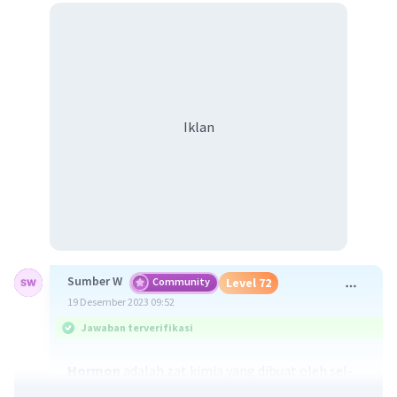
Iklan
Sumber W
Community
Level 72
19 Desember 2023 09:52
Jawaban terverifikasi
Hormon
adalah zat kimia yang dibuat oleh sel-
sel khusus kelenjar endokrin untuk memengaruhi