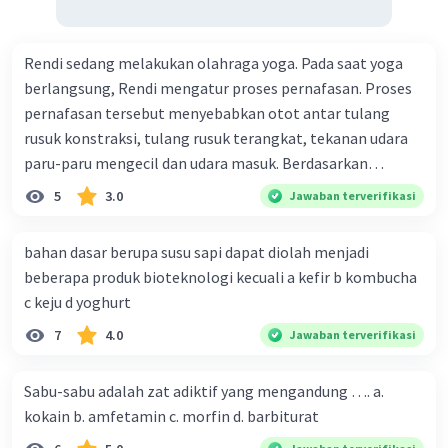
Rendi sedang melakukan olahraga yoga. Pada saat yoga
berlangsung, Rendi mengatur proses pernafasan. Proses
pernafasan tersebut menyebabkan otot antar tulang
rusuk konstraksi, tulang rusuk terangkat, tekanan udara
paru-paru mengecil dan udara masuk. Berdasarkan
informasi tersebut, dapat disimpulkan bahwa Rendi
5
3.0
Jawaban terverifikasi
sedang melakukan proses pernafasan....
bahan dasar berupa susu sapi dapat diolah menjadi
beberapa produk bioteknologi kecuali a kefir b kombucha
c keju d yoghurt
7
4.0
Jawaban terverifikasi
Sabu-sabu adalah zat adiktif yang mengandung …. a.
kokain b. amfetamin c. morfin d. barbiturat