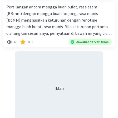
Persilangan antara mangga buah bulat, rasa asam
(BBmm) dengan mangga buah lonjong, rasa manis
(bbMM) menghasilkan keturunan dengan fenotipe
mangga buah bulat, rasa manis. Bila keturunan pertama
disilangkan sesamanya, pemyataan di bawah ini yang tidak
benar mengenai keturunan yang dihasilkan dari
6
0.0
Jawaban terverifikasi
persilangan terse but adalah ... A. dihasilkan sembilan
mangga buah bulat, rasa mants B. dihasilkan tiga mangga
buah lonjong, rasa asam C. dihasi lkan tiga mangga buah
bulat, rasa manis D. dihasi lkan tiga mangga buah bulat,
rasa asam
Iklan