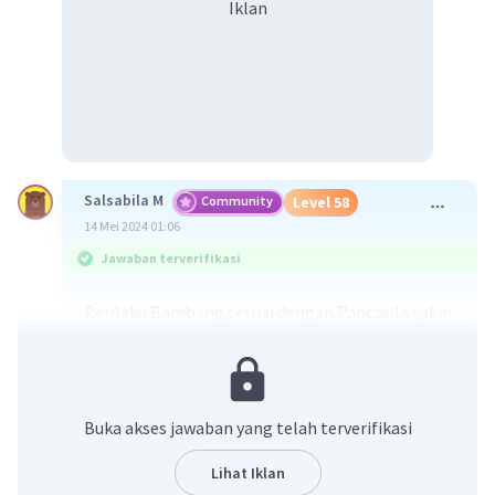
Iklan
Salsabila M
Community
Level 58
14 Mei 2024 01:06
Jawaban terverifikasi
Perilaku Bambang sesuai dengan Pancasila yakni:
A. Mengakui dan menghormati hak-hak orang
lain.
Dalam situasi ini, Bambang menghormati hak
Arjuna untuk berbicara dalam bahasa Jawa,
Buka akses jawaban yang telah terverifikasi
tetapi juga mengakui hak teman-teman mereka
untuk memahami percakapan dengan
Lihat Iklan