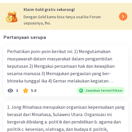
maka Bambang menerapkan perilaku memajukan
Klaim Gold gratis sekarang!
pergaulan walaupun berbeda bahasa dengan teman-
Dengan Gold kamu bisa tanya soal ke Forum
teman sekelasnya.
sepuasnya, lho.
·
0.0
(
0
)
Balas
Beri Rating
Pertanyaan serupa
Perhatikan poin-poin berikut ini. 1) Mengutamakan
musyawarah dalam masyarakat dalam pengambilan
keputusan 2) Mengakui persamaan hak dan kewajiban
sesama manusia 3) Memajukan pergaulan yang ber-
bhineka tunggal ika 4) Gemar melakukan kegiatan
kemanusiaan 5) Memberi kesempatan untuk berbicara 6)
3
5.0
Jawaban terverifikasi
Menghargai pendapat orang lain Perbuatan yang
termasuk penegakan HAM sesuai dengan pancasila,
1. Jong Minahasa merupakan organisasi kepemudaan yang
terutama sila keempat ditunjukan nomor ... a. 1), 3) dan 5)
berasal dari Minahasa, Sulawesi Utara. Organisasi ini
b. 1), 5) dan 6) c. 2). 4) dan 5) d. 3), 4) dan 5) e. 4), 5) dan 6)
bergerak dibidang a. politik dan pendidikan b. agama dan
Mohon bantuannya, terima kasih 😊🙏
politik c. kesenian, olahraga, dan budaya d. politik,