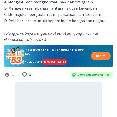
A. Mengakui dan menghormati hak-hak orang lain
B. Menjaga keseimbangan antara hak dan kewajiban
C. Memajukan pergaulan demi persatuan dan kesatuan
D. Rela berkorban untuk kepentingan bangsa dan negara
tolong jawabnya dengan akal sehat dan jangan cari di
Google.com yah, lov u <3
Ikuti Tryout SNBT & Menangkan E-Wallet
100rb
Klaim
Habis dalam
02
:
05
:
12
:
34
2
1
Jawaban terverifikasi