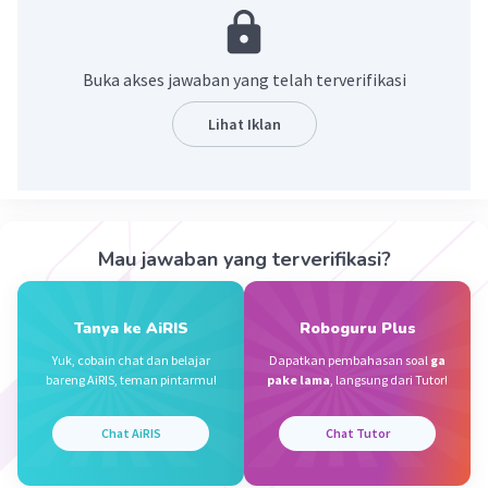
JIAHRA L
Level 42
07 November 2023 14:18
Buka akses jawaban yang telah terverifikasi
panjang akal/banyak akal = cerdik
Lihat Iklan
Iklan
·
0.0
(
0
)
Balas
Beri Rating
Mau jawaban yang terverifikasi?
Tanya ke AiRIS
Roboguru Plus
Yuk, cobain chat dan belajar
Dapatkan pembahasan soal
ga
bareng AiRIS, teman pintarmu!
pake lama
, langsung dari Tutor!
Chat AiRIS
Chat Tutor