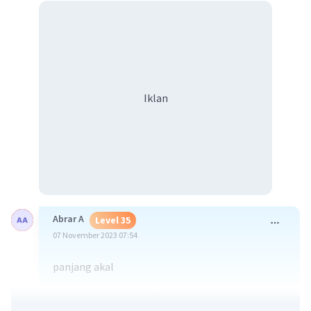
Iklan
Abrar A
Level 35
07 November 2023 07:54
panjang akal
·
1.0
(
1
)
Balas
Beri Rating