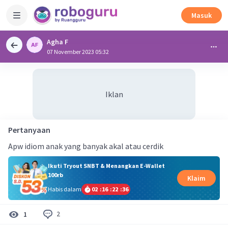
Masuk
Agha F
07 November 2023 05:32
Iklan
Pertanyaan
Apw idiom anak yang banyak akal atau cerdik
Ikuti Tryout SNBT & Menangkan E-Wallet
100rb
Klaim
Habis dalam
02
:
16
:
22
:
36
2
1