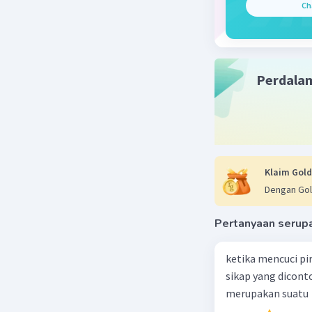
Ch
Padi s
Tikus 
Ular s
Elang 
Perdala
Jamur 
Semoga 
Beri R
Klaim Gold
Dengan Gol
Pertanyaan serup
ketika mencuci pi
sikap yang dicon
merupakan suatu