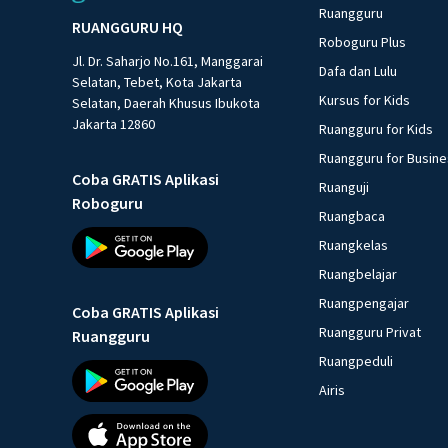
Ruangguru
RUANGGURU HQ
Roboguru Plus
Jl. Dr. Saharjo No.161, Manggarai
Dafa dan Lulu
Selatan, Tebet, Kota Jakarta
Kursus for Kids
Selatan, Daerah Khusus Ibukota
Jakarta 12860
Ruangguru for Kids
Ruangguru for Busin
Coba GRATIS Aplikasi
Ruanguji
Roboguru
Ruangbaca
Ruangkelas
Ruangbelajar
Ruangpengajar
Coba GRATIS Aplikasi
Ruangguru Privat
Ruangguru
Ruangpeduli
Airis