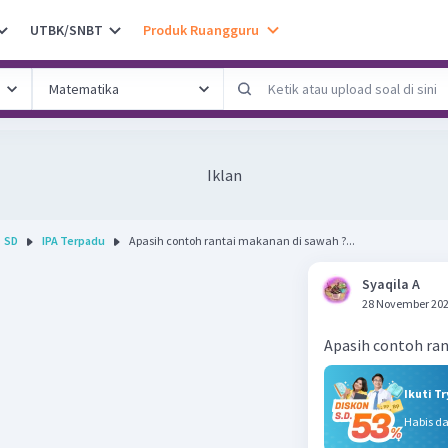
UTBK/SNBT
Produk Ruangguru
Iklan
SD
IPA Terpadu
Apasih contoh rantai makanan di sawah ?...
Syaqila A
28 November 202
Apasih contoh ran
Ikuti T
Habis d