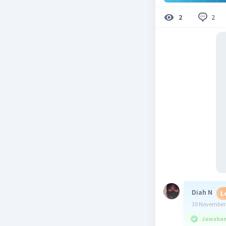
2
2
Diah N
L
30 November 
Jawaban 