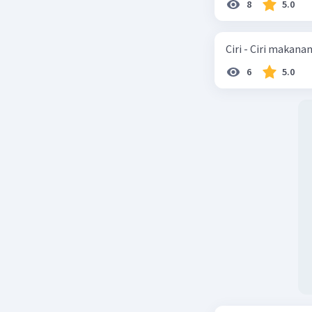
8
5.0
Ciri - Ciri makana
6
5.0