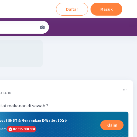
Daftar
Masuk
3 14:10
tai makanan di sawah ?
ryout SNBT & Menangkan E-Wallet 100rb
Klaim
alam
02
:
15
:
08
:
08