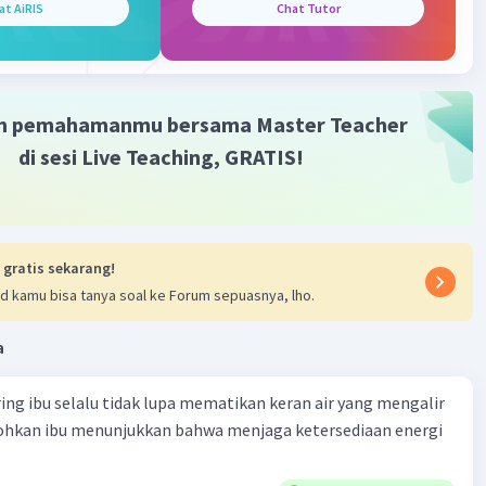
at AiRIS
Chat Tutor
ebagai
produsen.
sebagai
konsumen I.
ebagai
konsumen II.
sebagai
konsumen III.
m pemahamanmu bersama Master Teacher
bisa sebagai salah satu contoh
pengurai.
di sesi Live Teaching, GRATIS!
membantu
·
0.0
(
0
)
Balas
ating
 gratis sekarang!
d kamu bisa tanya soal ke Forum sepuasnya, lho.
a
ring ibu selalu tidak lupa mematikan keran air yang mengalir
tohkan ibu menunjukkan bahwa menjaga ketersediaan energi