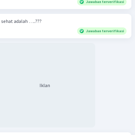
Jawaban terverifikasi
n sehat adalah …..???
Jawaban terverifikasi
Iklan