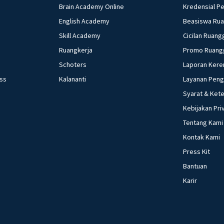
Brain Academy Online
Kredensial P
English Academy
Beasiswa Ru
Skill Academy
Cicilan Ruang
Ruangkerja
Promo Ruang
Schoters
Laporan Kere
ess
Kalananti
Layanan Pen
Syarat & Ket
Kebijakan Pri
Tentang Kami
Kontak Kami
Press Kit
Bantuan
Karir