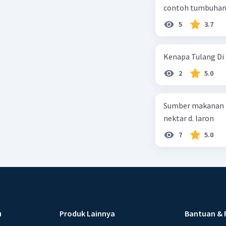
contoh tumbuhan 
5
3.7
Kenapa Tulang Di 
2
5.0
Sumber makanan kupu-kupu dewa
nektar d. laron
7
5.0
u
Produk Lainnya
Bantuan & 