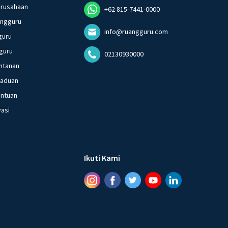
erusahaan
+62 815-7441-0000
angguru
info@ruangguru.com
guru
guru
02130930000
ntanan
gaduan
entuan
vasi
Ikuti Kami