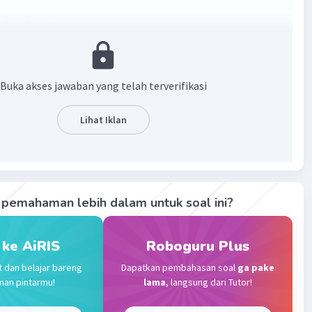
 (produsen)
k (K.1)
.2)
3)
Buka akses jawaban yang telah terverifikasi
elang (K.4)
(pengurai)
Lihat Iklan
·
5.0
(
1
)
Balas
ating
Level 37
pemahaman lebih dalam untuk soal ini?
2023 01:31
terverifikasi
 ke AiRIS
Roboguru Plus
kus > ular > elang > pengurai.
Iklan
t dan belajar bareng
Dapatkan pembahasan soal
ga pake
ai makanan, terdapat beberapa komponen penting, yakni;
man pintarmu!
lama
, langsung dari Tutor!
, konsumen, dan pengurai.