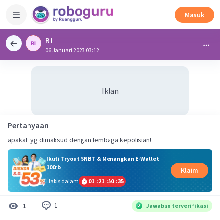
Masuk
R I
06 Januari 2023 03:12
Iklan
Pertanyaan
apakah yg dimaksud dengan lembaga kepolisian!
Ikuti Tryout SNBT & Menangkan E-Wallet
100rb
Klaim
Habis dalam
01
:
21
:
50
:
35
1
1
Jawaban terverifikasi