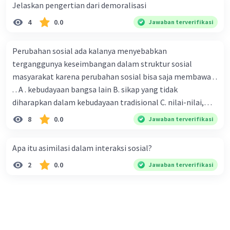
Jelaskan pengertian dari demoralisasi
4
0.0
Jawaban terverifikasi
Perubahan sosial ada kalanya menyebabkan
terganggunya keseimbangan dalam struktur sosial
masyarakat karena perubahan sosial bisa saja membawa . .
. . A . kebudayaan bangsa lain B. sikap yang tidak
diharapkan dalam kebudayaan tradisional C. nilai-nilai,
sikap, dan pola . perilaku yang berbeda D. tidak sesuai
8
0.0
Jawaban terverifikasi
dengan kebudayaan masyarakat setempat
Apa itu asimilasi dalam interaksi sosial?
2
0.0
Jawaban terverifikasi