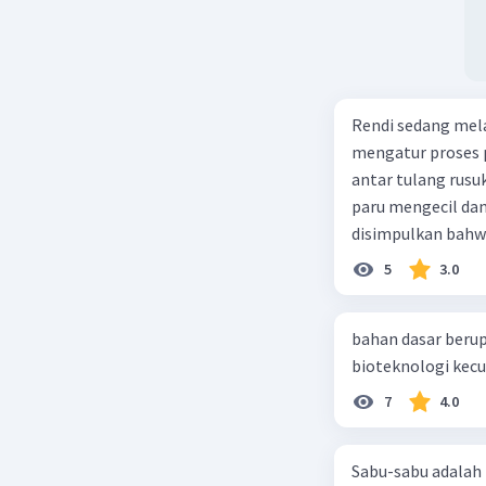
Rendi sedang mela
mengatur proses 
antar tulang rusu
paru mengecil dan
disimpulkan bahwa
5
3.0
bahan dasar berup
7
4.0
Sabu-sabu adalah 