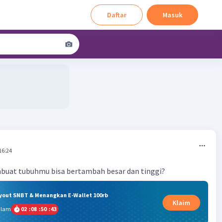
Daftar
Masuk
16:24
uat tubuhmu bisa bertambah besar dan tinggi?
ryout SNBT & Menangkan E-Wallet 100rb
Klaim
alam
02
:
08
:
50
:
43