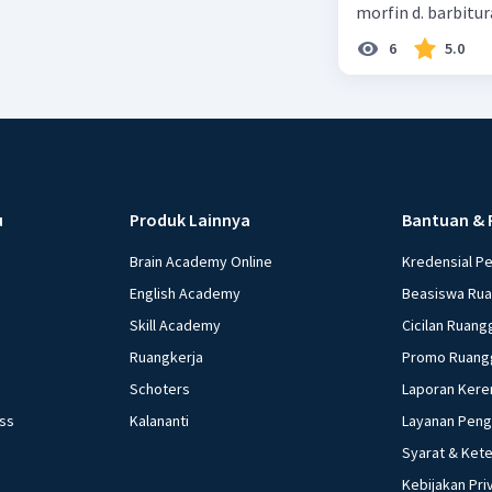
morfin d. barbitur
6
5.0
u
Produk Lainnya
Bantuan & 
Brain Academy Online
Kredensial P
English Academy
Beasiswa Ru
Skill Academy
Cicilan Ruang
Ruangkerja
Promo Ruang
Schoters
Laporan Kere
ess
Kalananti
Layanan Pen
Syarat & Ket
Kebijakan Pri