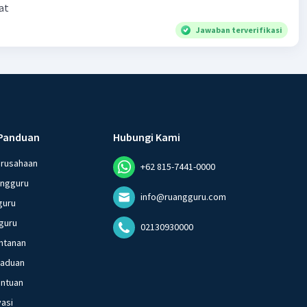
at
Jawaban terverifikasi
Panduan
Hubungi Kami
erusahaan
+62 815-7441-0000
angguru
info@ruangguru.com
guru
guru
02130930000
ntanan
gaduan
entuan
vasi