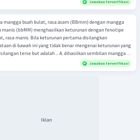
Jawaban terverifikasi
ra mangga buah bulat, rasa asam (BBmm) dengan mangga
sa manis (bbMM) menghasilkan keturunan dengan fenotipe
, rasa manis. Bila keturunan pertama disilangkan
taan di bawah ini yang tidak benar mengenai keturunan yang
rse but adalah ... A. dihasilkan sembilan mangga
jong, rasa asam C.
Jawaban terverifikasi
bulat, rasa manis D. dihasi lkan tiga mangga buah
Iklan