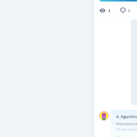
1
1
A. Agustin
Mahasiswa/A
10 Januari 2