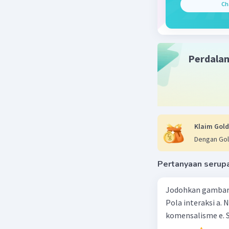
Ch
Perdala
Klaim Gold
Dengan Gol
Pertanyaan serup
Jodohkan gambar d
Pola interaksi a. 
komensalisme e. S