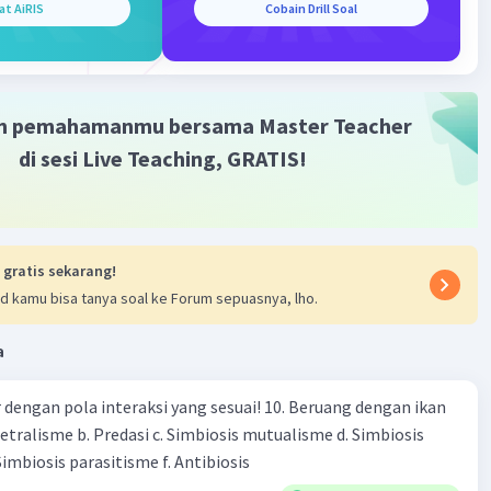
at AiRIS
Cobain Drill Soal
m pemahamanmu bersama Master Teacher
Iklan
di sesi Live Teaching, GRATIS!
 gratis sekarang!
d kamu bisa tanya soal ke Forum sepuasnya, lho.
a
engan pola interaksi yang sesuai! 10. Beruang dengan ikan
Netralisme b. Predasi c. Simbiosis mutualisme d. Simbiosis
imbiosis parasitisme f. Antibiosis