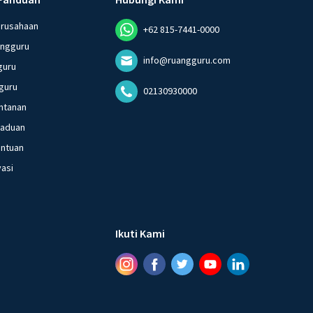
erusahaan
+62 815-7441-0000
angguru
info@ruangguru.com
guru
guru
02130930000
ntanan
gaduan
entuan
vasi
Ikuti Kami