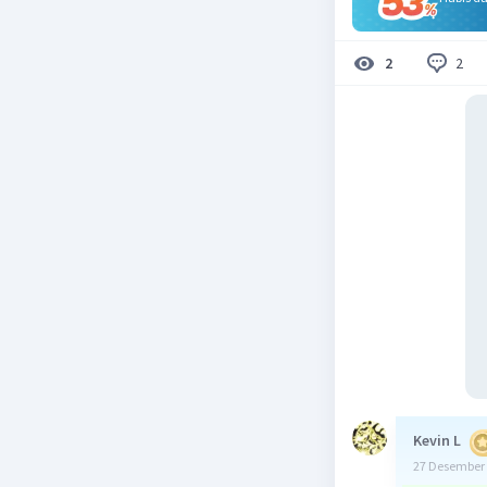
2
2
Kevin L
27 Desember 