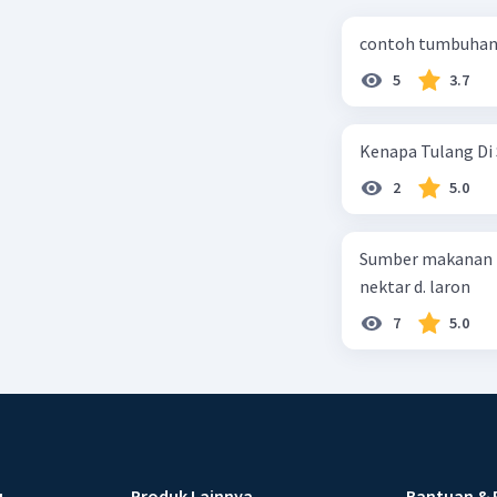
contoh tumbuhan 
5
3.7
Kenapa Tulang Di 
2
5.0
Sumber makanan kupu-kupu dewa
nektar d. laron
7
5.0
u
Produk Lainnya
Bantuan & 