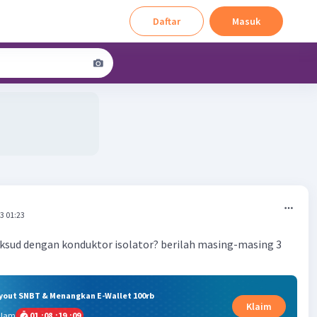
Daftar
Masuk
3 01:23
ksud dengan konduktor isolator? berilah masing-masing 3
ryout SNBT & Menangkan E-Wallet 100rb
Klaim
alam
01
:
08
:
19
:
08