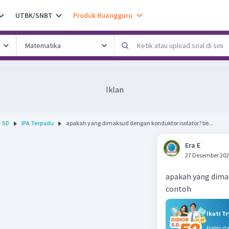
UTBK/SNBT
Produk Ruangguru
Iklan
SD
IPA Terpadu
apakah yang dimaksud dengan konduktor isolator? be...
Era E
27 Desember 202
apakah yang dima
contoh
Ikuti T
Habis d