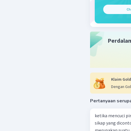
dengan ba
Ch
Kesimpul
Konduktor
panas sep
adalah ba
Perdala
seperti k
membantu
Beri R
Klaim Gold
Salwa Q
Dengan Gol
27 Desember 
Jawaban 
Pertanyaan serup
Kondukt
ketika mencuci pi
maupun aru
sikap yang dicon
adalah je
merupakan suatu