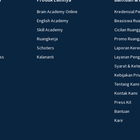
Brain Academy Online
Kredensial P
English Academy
Beasiswa Ru
Skill Academy
Cicilan Ruang
Ruangkerja
Promo Ruang
Schoters
Laporan Kere
ess
Kalananti
Layanan Pen
Syarat & Ket
Kebijakan Pri
Tentang Kami
Kontak Kami
Press Kit
Bantuan
Karir