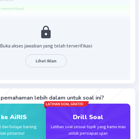
terverifikasi
ma. Kakak bantu jawab ya.
, persamaan kuadrat.
an:
Buka akses jawaban yang telah terverifikasi
 kuadrat adalah persamaan polinomial atau suku banyak
erataj dua (pangkat tertingginya adalah 2).
Lihat Iklan
an konsep di atas, x = 29 − 4y² + 10x² adalah persamaan
arena pada persamaan tersebut, memiliki pangkat
nya adalah 2. Pada persamaan tersebut, terdapat dua
pemahaman lebih dalam untuk soal ini?
 yaitu x dan y. Sehingga disebut dengan persamaan kuadrat
LATIHAN SOAL GRATIS!
el.
 ke AiRIS
Drill Soal
waban yang benar adalah ya, persamaan kuadrat.
t dan belajar bareng
Latihan soal sesuai topik yang kamu mau
man pintarmu!
untuk persiapan ujian