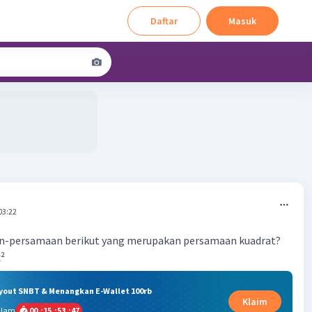
Daftar
Masuk
03:22
-persamaan berikut yang merupakan persamaan kuadrat?
x²
ryout SNBT & Menangkan E-Wallet 100rb
Klaim
alam
00
:
15
:
53
:
47