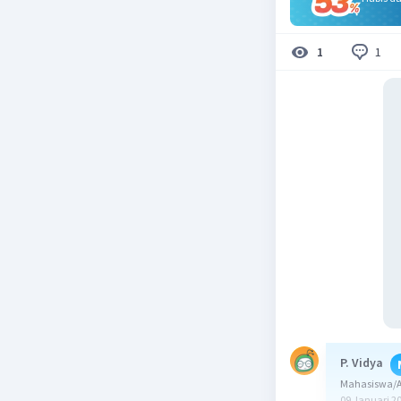
1
1
P. Vidya
Mahasiswa/Al
09 Januari 2