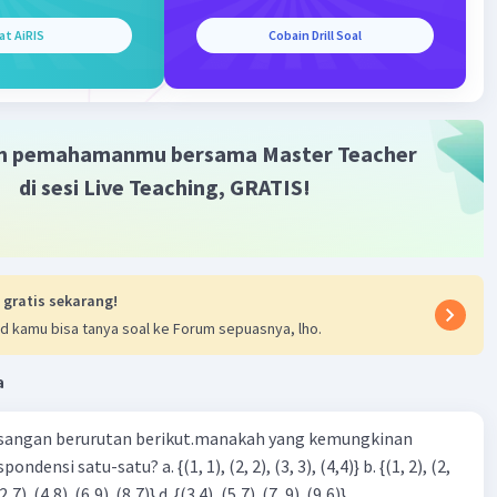
·
0.0
(
0
)
Balas
ating
at AiRIS
Cobain Drill Soal
m pemahamanmu bersama Master Teacher
di sesi Live Teaching, GRATIS!
Iklan
 gratis sekarang!
d kamu bisa tanya soal ke Forum sepuasnya, lho.
a
sangan berurutan berikut.manakah yang kemungkinan
3), (3, 4). (4,5)} c. {(2,7). (4,8). (6,9). (8,7)} d. {(3.4), (5,7). (7, 9). (9,6)}