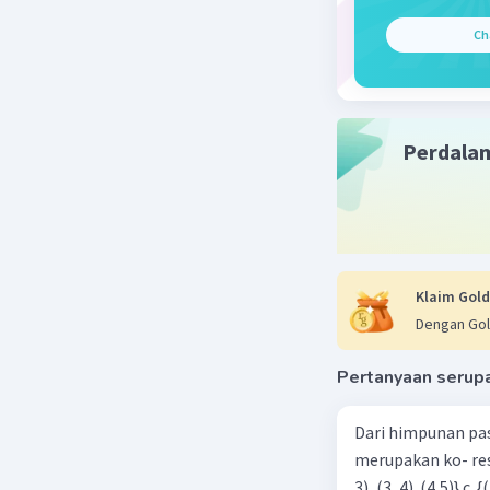
Beri R
Ch
Perdala
Klaim Gold
Dengan Gol
Pertanyaan serup
Dari himpunan pa
merupakan ko- respondensi satu-satu? a. {(1, 1), (2, 2), (3, 3), (4,4)} b. {(1, 2), (2,