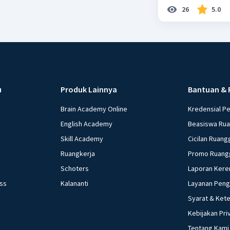
26
5.0
u
Produk Lainnya
Bantuan & 
Brain Academy Online
Kredensial P
English Academy
Beasiswa Ru
Skill Academy
Cicilan Ruang
Ruangkerja
Promo Ruang
Schoters
Laporan Kere
ess
Kalananti
Layanan Pen
Syarat & Ket
Kebijakan Pri
Tentang Kami