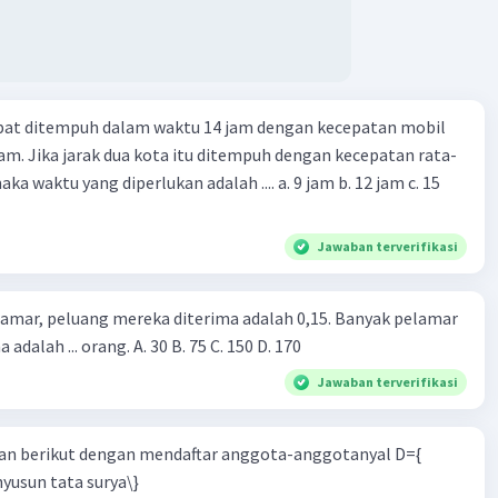
apat ditempuh dalam waktu 14 jam dengan kecepatan mobil
jam. Jika jarak dua kota itu ditempuh dengan kecepatan rata-
 yang diperlukan adalah .... a. 9 jam b. 12 jam c. 15
Jawaban terverifikasi
lamar, peluang mereka diterima adalah 0,15. Banyak pelamar
 adalah ... orang. A. 30 B. 75 C. 150 D. 170
Jawaban terverifikasi
n berikut dengan mendaftar anggota-anggotanyal D={
yusun tata surya\}