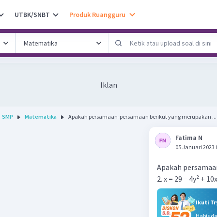
UTBK/SNBT
Produk Ruangguru
Iklan
SMP
Matematika
Apakah persamaan-persamaan berikut yang merupakan ...
Fatima N
05 Januari 2023 
Apakah persamaan
2. x = 29 − 4y² + 10
Ikuti T
Habis d