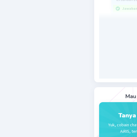
Jawaban 
Halo Fati
Jawab: ya
Pembahas
Ingat!
Persamaan
yang berd
Berdasark
kuadrat k
tertinggi
Mau 
variabel,
dua variab
Tanya
Jadi, ja
Yuk, cobain cha
AiRIS, te