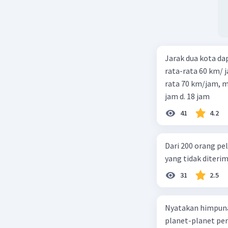
Jarak dua kota d
rata-rata 60 km/ 
rata 70 km/jam, maka waktu
jam d. 18 jam
41
4.2
Dari 200 orang pe
yang tidak diterima
31
2.5
Nyatakan himpuna
planet-planet pen