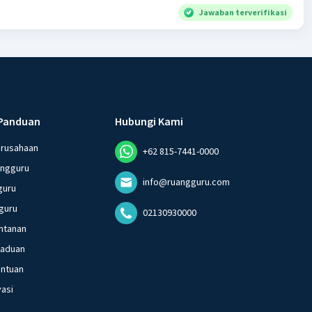
Jawaban terverifikasi
Panduan
Hubungi Kami
erusahaan
+62 815-7441-0000
angguru
info@ruangguru.com
guru
guru
02130930000
ntanan
gaduan
entuan
vasi