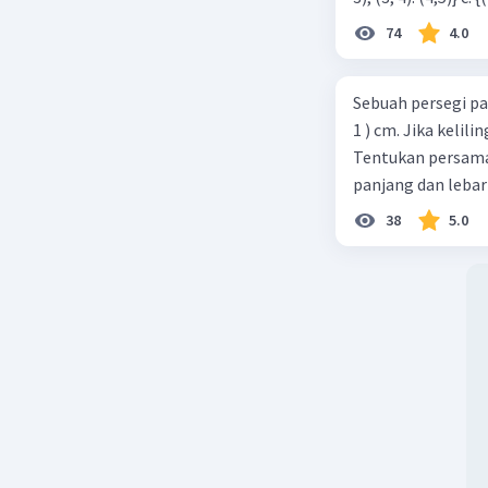
74
4.0
Sebuah persegi pa
1 ) cm. Jika kelil
Tentukan persamaa
panjang dan lebar
38
5.0