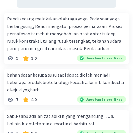
Rendi sedang melakukan olahraga yoga. Pada saat yoga
berlangsung, Rendi mengatur proses pernafasan. Proses
pernafasan tersebut menyebabkan otot antar tulang
rusuk konstraksi, tulang rusuk terangkat, tekanan udara
paru-paru mengecil dan udara masuk. Berdasarkan
informasi tersebut, dapat disimpulkan bahwa Rendi
5
3.0
Jawaban terverifikasi
sedang melakukan proses pernafasan....
bahan dasar berupa susu sapi dapat diolah menjadi
beberapa produk bioteknologi kecuali a kefir b kombucha
c keju d yoghurt
7
4.0
Jawaban terverifikasi
Sabu-sabu adalah zat adiktif yang mengandung …. a.
kokain b. amfetamin c. morfin d. barbiturat