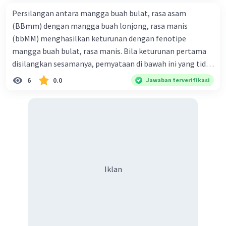
Iklan
namun tidak memiliki warna atau pigmentasi
Persilangan antara mangga buah bulat, rasa asam
pada iris dan retina matanya sehingga
(BBmm) dengan mangga buah lonjong, rasa manis
mengganggu fungsi penglihatan.
(bbMM) menghasilkan keturunan dengan fenotipe
mangga buah bulat, rasa manis. Bila keturunan pertama
·
0.0
(
0
)
Balas
Beri Rating
disilangkan sesamanya, pemyataan di bawah ini yang tidak
benar mengenai keturunan yang dihasilkan dari
6
0.0
Jawaban terverifikasi
persilangan terse but adalah ... A. dihasilkan sembilan
mangga buah bulat, rasa mants B. dihasilkan tiga mangga
buah lonjong, rasa asam C. dihasi lkan tiga mangga buah
bulat, rasa manis D. dihasi lkan tiga mangga buah bulat,
rasa asam
Iklan