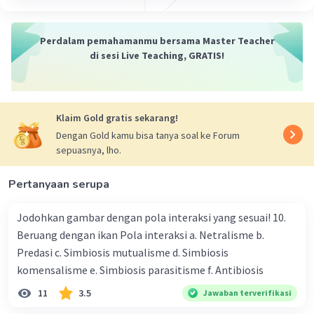
Albinisme disebabkan oleh mutasi genetik yang
mengganggu produksi melanin oleh sel-sel
melanosit. Ada beberapa jenis albinisme dengan
Perdalam pemahamanmu bersama Master Teacher
berbagai tingkat keparahan, tetapi yang
di sesi Live Teaching, GRATIS!
terpenting adalah bahwa albinisme adalah
kondisi genetik yang diwarisi dan tidak bisa
disembuhkan. Pemahaman tentang penyakit ini
Klaim Gold gratis sekarang!
dapat membantu dalam pengelolaan kesehatan
individu yang terkena albinisme.
Dengan Gold kamu bisa tanya soal ke Forum
sepuasnya, lho.
Pertanyaan serupa
·
0.0
(
0
)
Balas
Beri Rating
Jodohkan gambar dengan pola interaksi yang sesuai! 10.
Beruang dengan ikan Pola interaksi a. Netralisme b.
Nanda R
Community
Level 89
Predasi c. Simbiosis mutualisme d. Simbiosis
05 Oktober 2023 14:32
komensalisme e. Simbiosis parasitisme f. Antibiosis
11
3.5
Jawaban terverifikasi
Seseorang dengan ocular albinism biasanya
memiliki warna rambut dan kulit yang normal,