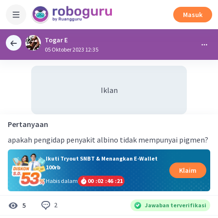
Masuk
Togar E
05 Oktober 2023 12:35
Iklan
Pertanyaan
apakah pengidap penyakit albino tidak mempunyai pigmen?
Ikuti Tryout SNBT & Menangkan E-Wallet
100rb
Klaim
Habis dalam
00
:
02
:
46
:
21
2
5
Jawaban terverifikasi